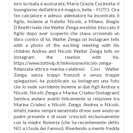
loro la risata è assicurata, Maria Grazia Cucinotta: il
buongiorno dell’attrice è magico, bella – FOTO. Ora
l’ex calciatore e adesso allentatore ha incontrato il
figlio, insieme al fratello Nicolò, a Milano. Biagio
D’Anelli rivela che Walter Zenga avrebbe bloccato il
figlio dopo aver scoperto che stava scrivendo un
libro contro di lui. Walter Zenga on Instagram tells
with a photo of the exciting meeting with his
children Andrea and Nicolò Walter Zenga tells on
Instagram the reunion with his.
https://www.tuttivip.it/televisione/nicolo-zenga-
fidanzata-attrice-marina-calabresi Così Walter
Zenga, senza troppi fronzoli e senza troppe
spiegazioni, ha pubblicato su Instagram una foto
che lo vede sorridente insieme ai due figli Andrea e
Nicolò. Nicolò Zenga e Marina Crialesi (Instagram)
Sembra andare avanti felicemente la relazione tra
Marina Crialesi e Nicolò Zenga. Andrea e Nicolò,
infatti, hanno sempre lamentato di non aver avuto un
padre presente e di esser cresciuti esclusivamente
con la madre Roberta (che ha recentemente detto
NO a L’Isola dei Famosi). Rivedendo a mente fredda