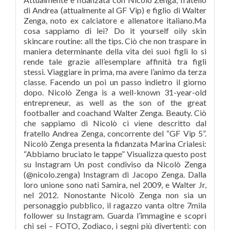
di Andrea (attualmente al GF Vip) e figlio di Walter
Zenga, noto ex calciatore e allenatore italiano.Ma
cosa sappiamo di lei? Do it yourself oily skin
skincare routine: all the tips. Ciò che non traspare in
maniera determinante della vita dei suoi figli lo si
rende tale grazie all’esemplare affinità tra figli
stessi. Viaggiare in prima, ma avere l’animo da terza
classe. Facendo un poi un passo indietro il giorno
dopo. Nicolò Zenga is a well-known 31-year-old
entrepreneur, as well as the son of the great
footballer and coachand Walter Zenga. Beauty. Ciò
che sappiamo di Nicolò ci viene descritto dal
fratello Andrea Zenga, concorrente del “GF Vip 5”.
Nicolò Zenga presenta la fidanzata Marina Crialesi:
“Abbiamo bruciato le tappe” Visualizza questo post
su Instagram Un post condiviso da Nicolò Zenga
(@nicolo.zenga) Instagram di Jacopo Zenga. Dalla
loro unione sono nati Samira, nel 2009, e Walter Jr,
nel 2012. Nonostante Nicolò Zenga non sia un
personaggio pubblico, il ragazzo vanta oltre 7mila
follower su Instagram. Guarda l’immagine e scopri
chi sei – FOTO, Zodiaco, i segni più divertenti: con