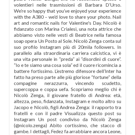
volentieri nelle trasmissioni di Barbara D’Urso.
We’re so happy that you’ve enjoyed your experience
with the A380 – we’d love to share your photo. Nail
art and romantic nails for Valentine's Day. Nicolò è
fidanzato con Marina Crialesi, una nota attrice che
abbiamo visto nelle vesti di Beatrice nella famosa
soap opera Un Posto al Sole. Nicolò Zenga conta sul
suo profilo Instagram più di 20mila followers. In
parallelo alla straordinaria carriera calcistica, vi è
una vita personale in “preda” ai “disordini di cuore”.
“Io e te siamo una cosa sola” ed il cuore ricomincia a
battere fortissimo. L’estremo difensore dell’Inter ha
fatto ha preso parte alle più gloriose “fortune” della
compagine nerazzurra, vincendo scudetto,
supercoppa e coppa uefa. Scopriamo meglio chi è
Nicolò Zenga, il giovane fratello di Andrea: età,
altezza, peso, fidanzata, Instagram e molto altro su
Jacopo e Nicolò, figli Andrea Zenga: il rapporto tra
fratelli e con il padre Visualizza questo post su
Instagram Un post condiviso da Nicolò Zenga
(@nicolo.zenga) Abito cortissimo, che stacco di
gambe. I dettagli, Fedez fa arrabbiare ancora Leone,