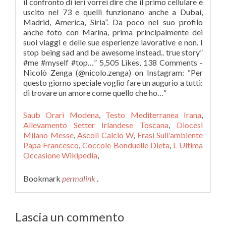
il confronto di ieri vorrei dire che il primo cellulare è
uscito nel 73 e quelli funzionano anche a Dubai,
Madrid, America, Siria”. Da poco nel suo profilo
anche foto con Marina, prima principalmente dei
suoi viaggi e delle sue esperienze lavorative e non. I
stop being sad and be awesome instead.. true story”
#me #myself #top…” 5,505 Likes, 138 Comments -
Nicolò Zenga (@nicolo.zenga) on Instagram: “Per
questo giorno speciale voglio fare un augurio a tutti:
di trovare un amore come quello che ho…”
Saub Orari Modena
,
Testo Mediterranea Irana
,
Allevamento Setter Irlandese Toscana
,
Diocesi
Milano Messe
,
Ascoli Calcio W
,
Frasi Sull'ambiente
Papa Francesco
,
Coccole Bonduelle Dieta
,
L Ultima
Occasione Wikipedia
,
Bookmark
permalink
.
Lascia un commento