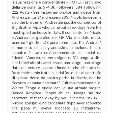
la sua reazione è sorprendente – FOTO, Test visivo
della personalità. 574.3k Followers, 584 Following,
222 Posts - See Instagram photos and videos from
Andrea Zenga (@andreazenga93) Nicolò however is
also the brother of Andrea Zenga, the competitor of
Big Brother vip 5 who came out a few days from the
most spied on house in Italy. Il confronto fra Nicolò
e Andrea nel giardino del GF Vip è andato molto
bene ed il gieffino si è pure commosso. Per Andrea è
il momento di una grandissima emozione. Il loro
incontro è stato così commentato sui social da
Nicolò: “Andrea, un vero signore. “Ci tengo a dire
che i miei ultimi tweet erano uno sfogo, uno sfogo
dato dal vedere quanto l’incontro che c’è stato ha
fatto male a mio fratello, e dal fatto che al contrario
di quanto detto da nostro padre in diretta, non ho
ricevuto nessuna chiamata”. L’ultimo matrimonio di
Walter Zenga è quello con la sua attuale moglie,
Raluca Rebedea. Scopri chi sei, indaga sul tuo
carattere. If that’s okay by you, click the link in …
Nicolò spiega: «L’ho cancellata dopo aver scoperto
che papà mi aveva bloccato su Instagram».
Attualmente è fidanzata con Nicolò Zenga, fratello