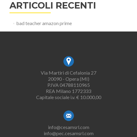
ARTICOLI RECENTI
bad teacher amazon prime
Via Martiri di Cefalonia 27
20090 - Opera (MI)
P.IVA 04788110965
REA Milano 1772333
Capitale sociale i.v. € 10.000,00
info@cesamsrl.com
info@pec.cesamsrl.com