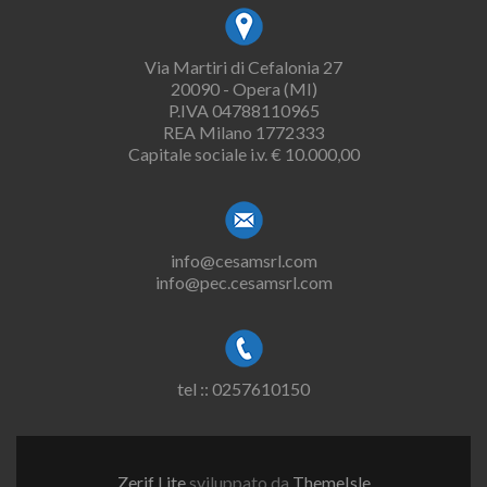
Via Martiri di Cefalonia 27
20090 - Opera (MI)
P.IVA 04788110965
REA Milano 1772333
Capitale sociale i.v. € 10.000,00
info@cesamsrl.com
info@pec.cesamsrl.com
tel :: 0257610150
Zerif Lite
sviluppato da
ThemeIsle