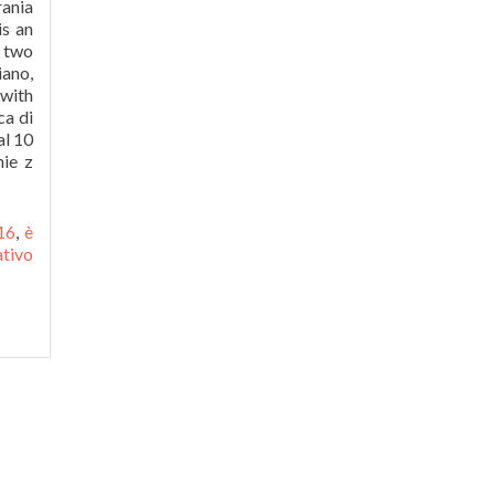
016
,
è
tivo