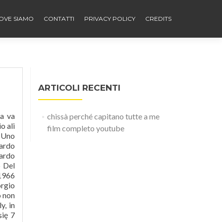
OVE SIAMO
CONTATTI
PRIVACY POLICY
CREDITS
ARTICOLI RECENTI
o Riccardo Del Turco cantava questa canzone d’amore nel 1968 mai si sarebbe immaginato di… News. CDs & … Del Turco - L'importante E'.mid. 'http':'https';if(!d.getElementById(id)){js=d.createElement(s);js.id=id;js.src=p+'://platform.twitter.com/widgets.js';fjs.parentNode.insertBefore(js,fjs);}}(document, 'script', 'twitter-wjs'); admin_italiacanora Dom Giu 28, 2015 5:27 pm, adm
chissà perché capitano tutte a me
film completo youtube