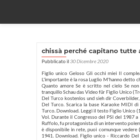
chissà perché capitano tutte
Pubblicato il
30 Dicembre 2020
Figlio unico Geloso Gli occhi miei Il compleanno Il temporale La cicala La domenica ti penso di più: La vida va L'importante è la rosa Luglio M'hanno detto che Nel giardino dietro casa Noi due Non ti voglio amare Non voglio ali Quanto amore Se è scritto nel cielo Se non hai pensato Serena alienazione Spazio profondo Uno nessuno Uno tranquillo Schau das Video für Figlio Unico (Trem das onze) von Riccardo Del Turco's Le più belle canzoni di Riccardo Del Turco kostenlos und sieh dir Coverbilder, Songtexte und ähnliche Künstler an. Per esempio “Luglio” di Riccardo Del Turco. Scarica la base Karaoke MIDI di Figlio Unico (Trem Das Onze) dell'interprete originale Riccardo Del Turco. Download. Leggi il testo Figlio Unico (1966) di Riccardo Del Turco tratto dall'album Italian Golden Age 1966 Vol. Durante il Congresso del PSI del 1987 a Rimini, Del Turco, insieme a Giacomo Mancini, Franco Piro e Giorgio Ruffolo, fu protagonista di un intervento polemico sulla corruzione nel partito. Ci dispiace ma il testo al momento non è disponibile in rete, puoi comunque vedere (e/o ascoltare) il video. Profile: Italian singer Born in Firenze, Italy, in 1941. Download. Figlio unico - Riccardo Del Turco download mdi karaoke free. Riccardo Del Turco urodził się 7 września 1939 roku w miejscowości Fiesole. He began his career in 1955 as a singer in Riccardo Rauchi And His Orchestra. ma comunque rimane a livelli soddisfacenti. Questa volta, però, pur riuscendo ad arrivare alla fase finale della gara, non accederà alla serata conclusiva. W 2013 roku Del Turco i dwaj pozostali autorzy (Endrigo już pośmiertnie) wygrali sprawę przeciwko Bacalovowi w związku z uznaniem swoich praw związanych z tym utworem[7]. Nel 1968 vince il Disco per l'Estate con uno dei suoi più grandi successi, Luglio. C. 1. Otworzył bar w centrum Florencji, Caffè di Piazza Pitti, odwiedzany przez takie osobistości jak: Vittorio Gassman, Marcello Mastroianni i Federico Fellini; w nim poznał także Magdę, swoją drugą żonę. Tra gli altri suoi successi ci sono Figlio unico e Uno tranquillo. 2. 2000 • 1 song, 2:57. Estatica è l'enciclopedia di musica italiana, internazionale e cultura. Nel 1968 vince il Disco per l'Estate con uno dei suoi più grandi successi, Luglio. ... COSA HAI MESSO NEL CAFFÈ?/COMMEDIA Riccardo Del Turco 1969 (facciate2) #Discochannel L'originale. Il singolo è un buon disco, supportato da una melodia molto facile da ricordare ed un testo che racconta la vita di un uomo, che potrebbe essere chiunque di noi, e che ogni mattina prende il treno per andare a lavorare e durante il viaggio ritorna col pensiero a quando era bambino ed era innamorato del fischio di un treno, forse proprio quel treno che prende ogni mattina e che lo condanna ad una vita sempre uguale che però si illumina quando la sera torna a casa e ritrova la sua donna. Miditeca is the worlds largest search engine midi karaoke. Riccardo Del Turco (Fiesole, 7 settembre 1939), Riccardo Del Turco racconta: 'Luglio' doveva essere cantata da Orietta Berti, L'enciclopedia di Sanremo: 55 anni di storia del festival dalla A alla Z, https://pl.wikipedia.org/w/index.php?title=Riccardo_Del_Turco&oldid=60995937, licencji Creative Commons: uznanie autorstwa, na tych samych warunkach, Korzystasz z Wikipedii tylko na własną odpowiedzialność. 02:56 03. × Figlio unico By Riccardo Del Turco. È questa la mia libertà. Schau das Video für Figlio unico von Riccardo Del Turco's Riccardo Del Turco kostenlos und sieh dir Coverbilder, Songtexte und ähnliche Künstler an. Il regolamento del festival per quella edizione, prevedeva che tutti i big accedessero di diritto alla serata finale e Serena alienazione conquisterà la diciassettesima posizione della classifica definitiva. Riccardo Del Turco: 3:33: Cosa hai messo nel caffè? Höre kostenlos Riccardo Del Turco – Le più belle canzoni di Riccardo Del Turco (Luglio, Figlio Unico (Trem das onze) und mehr). Label: CGD - N 9627 • Format: Vinyl 7 Riccardo Del Turco - F