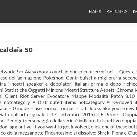
HOME
CHI SIAMO
D
caldaia 50
twork. !>< Avevo notato anch'io quei piccoli errori nei … Questa 
nglese dell'animazione Pokémon. Contribuisci a migliorarla secon
tra i nostri speaker e doppiatori italiani prima e dopo richie
mi Statistiche Oggetti Minions Mostri Strutture Aspetti Chroma 
ni Client Riot Server Evocatore Mappe Modalità Patch 8.10
s notcategory = Distributed items notcategory = Removed i
ace = 0 mode = userformat format = … It looks like you're new 
ato dall'url originale il 17 settembre 2015). TF Prime - Doppi
ad. Per ogni personaggio della serie, è indicato il rispettivo doppia
ioni aggiuntive. If you want to get involved, click one of these but
co della mezzanotte l'incantesimo si dissolve: Shrek, Fiona e Ciu