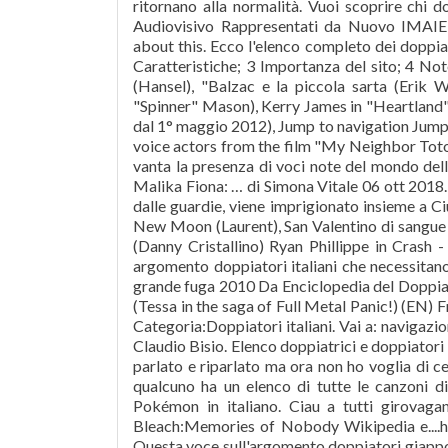
ritornano alla normalità. Vuoi scoprire chi d
Audiovisivo Rappresentati da Nuovo IMAIE (
about this. Ecco l'elenco completo dei doppiat
Caratteristiche; 3 Importanza del sito; 4 Not
(Hansel), "Balzac e la piccola sarta (Erik
"Spinner" Mason), Kerry James in "Heartland" (
dal 1° maggio 2012), Jump to navigation Jump t
voice actors from the film "My Neighbor Totoro.
vanta la presenza di voci note del mondo del
Malika Fiona: … di Simona Vitale 06 ott 2018. 
dalle guardie, viene imprigionato insieme a 
New Moon (Laurent), San Valentino di sangu
(Danny Cristallino) Ryan Phillippe in Crash -
argomento doppiatori italiani che necessitan
grande fuga 2010 Da Enciclopedia del Doppiagg
(Tessa in the saga of Full Metal Panic!) (EN
Categoria:Doppiatori italiani. Vai a: navigazio
Claudio Bisio. Elenco doppiatrici e doppiatori 
parlato e riparlato ma ora non ho voglia di ce
qualcuno ha un elenco di tutte le canzoni di
Pokémon in italiano. Ciau a tutti girovaga
Bleach:Memories of Nobody Wikipedia e....ho
Questa voce sull'argomento doppiatori giappo