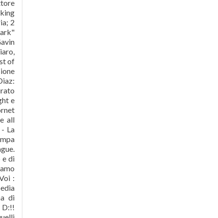
ttore
lking
ia; 2
Park"
Gavin
iaro,
st of
sione
Diaz:
urato
ght e
ornet
e all
 - La
iampa
ague.
 e di
biamo
Voi :
pedia
na di
 D:!!
uelli