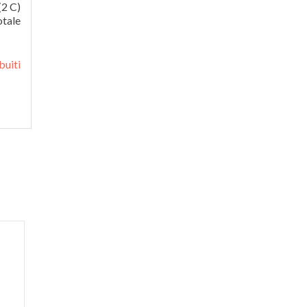
(2 C)
otale
buiti