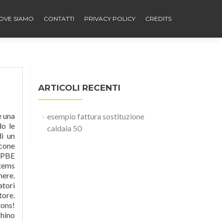
OVE SIAMO
CONTATTI
PRIVACY POLICY
CREDITS
ARTICOLI RECENTI
è una
esempio fattura sostituzione
do le
caldaia 50
di un
Icone
 PBE
tems
here.
atori
tore.
tons!
chino