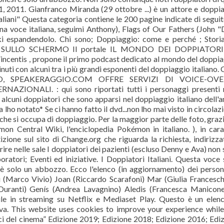
, 2011. Gianfranco Miranda (29 ottobre ...) è un attore e doppi
taliani" Questa categoria contiene le 200 pagine indicate di seguit
una voce italiana, seguimi Anthony), Flags of Our Fathers (John 
i espandendolo. Chi sono; Doppiaggio: come e perché ; Storia
 VOCI SULLO SCHERMO Il portale IL MONDO DEI DOPPIATORI 
incentis , propone il primo podcast dedicato al mondo del doppi
inuti con alcuni tra i più grandi esponenti del doppiaggio italiano
, SPEAKERAGGIO.COM OFFRE SERVIZI DI VOICE-OVE
NALI. : qui sono riportati tutti i personaggi presenti n
 alcuni doppiatori che sono apparsi nel doppiaggio italiano dell'
ho notato* Se ci hanno fatto il dvd...non lho mai visto in circolazi
 che si occupa di doppiaggio. Per la maggior parte delle foto, graz
on Central Wiki, l'enciclopedia Pokémon in italiano. ), in cara
ne sul sito di Change.org che riguarda la richiesta, indirizza
nserire nelle sale I doppiatori dei pazienti (escluso Denny e Ava) non
boratori; Eventi ed iniziative. I Doppiatori Italiani. Questa voce 
ni è solo un abbozzo. Ecco l'elenco (in aggiornamento) dei perso
nau (Marco Vivio) Joan (Riccardo Scarafoni) Mar (Giulia Francesch
Duranti) Genís (Andrea Lavagnino) Aledis (Francesca Manicon
ile in streaming su Netflix e Mediaset Play. Questo è un elen
siva. This website uses cookies to improve your experience whil
oci del cinema” Edizione 2019; Edizione 2018; Edizione 2016; Edi