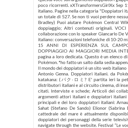
poco ricorrenti. xXTransformersGirlXx Sep 11
italiano. Pagine nella categoria "Doppiatori i
un totale di 527. Se non ti vuoi perdere ness
Bradley) Puoi aiutare Pokémon Central Wik
doppiaggio; Altri contenuti originali.
collaborazione con lo speaker Giancarlo De V
italiano: conversazioni telefoniche di 10-20 m
15 ANNI DI ESPERIENZA SUL CAMPO
DOPPIAGGIO AI MAGGIORI MEDIA INTERNAZIO
pagina a loro dedicata. Questo è un elenco di
Pokémon. *ho fatto un salto dalla sedia appena l
Il mondo dei doppiatori è un sito web italiano
Antonio Genna. Doppiatori italiani. da Pokém
katakana: (パク‧ロミ? E' partita ieri la petizio
distributori italiani e al circuito cinema, di i
citati. Interviste e schede; Articoli dei colla
argomenti attori italiani e doppiatori italia
principali e dei loro doppiatori italiani: Ar
Sahat (Stefano De Sando) Elionor (Sabrina 
cattedrale del mare è attualmente disponib
doppiatori dei personaggi della serie televi
navigate through the website. Festival “Le v