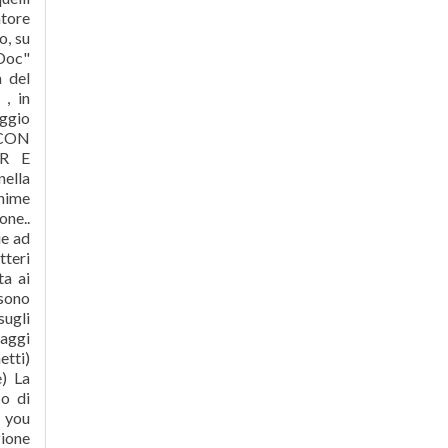
atore
o, su
"Doc"
 del
, in
aggio
. CON
R E
ella
anime
one..
ie ad
tteri
ta ai
 sono
sugli
naggi
etti)
e) La
co di
e you
zione