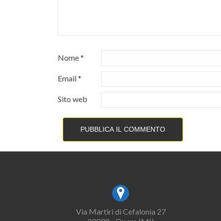
Nome
*
Email
*
Sito web
Via Martiri di Cefalonia 27