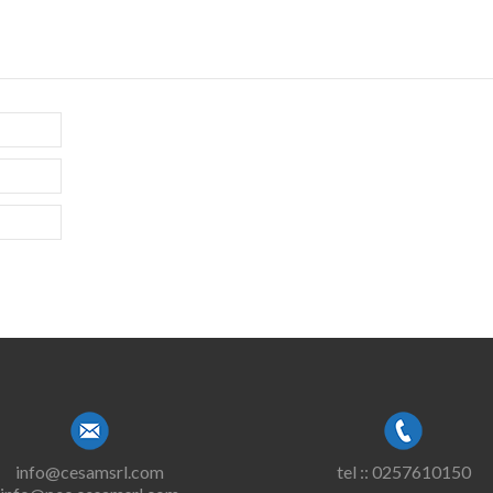
info@cesamsrl.com
tel :: 0257610150