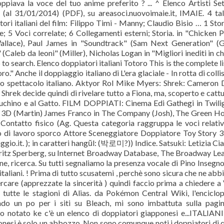
oppiava la voce del tuo anime preferito ? ... ^ Elenco Artisti Se
al 31/01/2014) (PDF), su areasoci.nuovoimaie.it, IMAIE. 4 ta
ori italiani del film: Filippo Timi - Manny; Claudio Bisio … 1 Stor
e; 5 Voci correlate; 6 Collegamenti esterni; Storia. in "Chicken 
 Wallace), Paul James in "Soundtrack" (Sam Next Generation" (
Caleb da leoni" (Miller), Nicholas Logan in "Migliori inediti in ch
o search. Elenco doppiatori italiani Totoro This is the complete li
" Anche il doppiaggio italiano di L'era glaciale - In rotta di colli
lo spettacolo italiano. Aktyor Rol Mike Myers: Shrek: Cameron 
Shrek decide quindi di rivelare tutto a Fiona, ma, scoperto e catt
Ciuchino e al Gatto. FILM DOPPIATI: Cinema Edi Gathegi in Twili
e 3D (Martin) James Franco in The Company (Josh), The Green H
 Contatto fisico (Ag. Questa categoria raggruppa le voci relativ
o di lavoro sporco Attore Sceneggiatore Doppiatore Toy Story 3
io.it. ); in caratteri hangŭl: (박로미?)) Indice. Satsuki: Letizia C
) Fritz Sperberg, su Internet Broadway Database, The Broadway Le
ne, ricerca. Su tutti segnaliamo la presenza vocale di Pino Insegno
italiani. ! Prima di tutto scusatemi , perchè sono sicura che ne ab
rcare (apprezzate la sincerità ) quindi faccio prima a chiedere a 
 tutte le stagioni di Alias. da Pokémon Central Wiki, l'enciclo
ndo un po per i siti su Bleach, mi sono imbattuta sulla pagi
 notato ke c'è un elenco di doppiatori giapponesi e...ITALIANI
nesi è solo un abbozzo. Non sono comunque noti i doppiatori di q