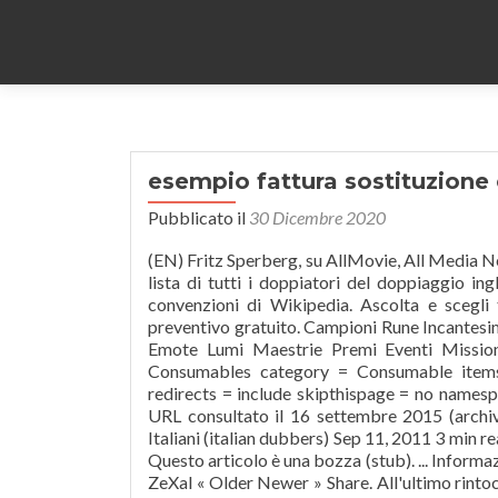
esempio fattura sostituzione 
Pubblicato il
30 Dicembre 2020
(EN) Fritz Sperberg, su AllMovie, All Media Ne
lista di tutti i doppiatori del doppiaggio i
convenzioni di Wikipedia. Ascolta e scegli 
preventivo gratuito. Campioni Rune Incantesi
Emote Lumi Maestrie Premi Eventi Missio
Consumables
category = Consumable item
redirects = include skipthispage = no namesp
URL consultato il 16 settembre 2015 (archivi
Italiani (italian dubbers) Sep 11, 2011 3 min re
Questo articolo è una bozza (stub). ... Informaz
ZeXal « Older Newer » Share. All'ultimo rintoc