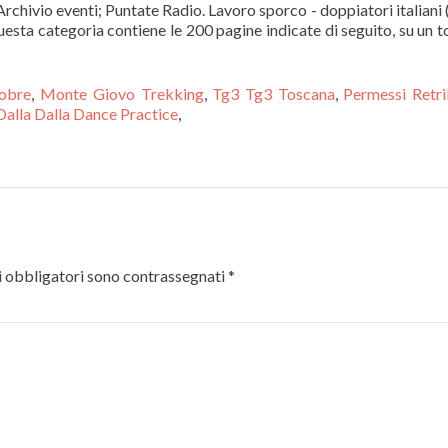
rchivio eventi; Puntate Radio. Lavoro sporco - doppiatori italiani‎ 
uesta categoria contiene le 200 pagine indicate di seguito, su un t
tobre
,
Monte Giovo Trekking
,
Tg3 Tg3 Toscana
,
Permessi Retri
Dalla Dalla Dance Practice
,
 obbligatori sono contrassegnati
*