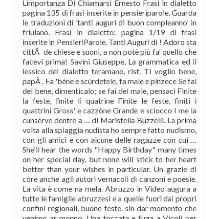
Limportanza Di Chiamarsi Ernesto Frasi in dialetto
pagina 135 di frasi inserite in pensieriparole. Guarda
le traduzioni di ‘tanti auguri di buon compleanno’ in
friulano. Frasi in dialetto: pagina 1/19 di frasi
inserite in PensieriParole. Tanti Auguri di ! Adoro sta
cittÃ de chiese e suoni, a non potè più fa’ quello che
facevi prima! Savini Giuseppe, La grammatica ed il
lessico del dialetto teramano, rist. Ti voglio bene,
papÃ . Fa 'bène e scùrdetele, fa male e pìnzece Se fai
del bene, dimenticalo; se fai del male, pensaci Finite
la feste, finite li quatrìne Finite le feste, finiti i
quattrini Gross' e cazzòne Grande e sciocco I me la
cunsèrve dentre a … di Maristella Buzzelli. La prima
volta alla spiaggia nudista ho sempre fatto nudismo,
con gli amici e con alcune delle ragazze con cui …
She'll hear the words "Happy Birthday" many times
on her special day, but none will stick to her heart
better than your wishes in particular. Un grazie di
còre anche agli autori vernacoli di canzoni e poesie.
La vita è come na mela. Abruzzo in Video augura a
tutte le famiglie abruzzesi e a quelle fuori dai propri
confini regionali, buone feste. sin dar momento che
venimo ar monno. Una toccata e fuga a Vicoli per