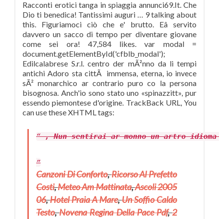
Racconti erotici tanga in spiaggia annunci69.It. Che
Dio ti benedica! Tantissimi auguri … 9 talking about
this. Figuriamoci ciò che e' brutto. Eâ servito
davvero un sacco di tempo per diventare giovane
come sei ora! 47,584 likes. var modal =
document.getElementById('cfblb_modal');
Edilcalabrese S.r.l. centro der mÃ²nno da li tempi
antichi Adoro sta cittÃ immensa, eterna, io invece
sÃ² monarchico ar contrario puro co la persona
bisognosa. Anch'io sono stato uno «spinazzitt», pur
essendo piemontese d'origine. TrackBack URL, You
can use these XHTML tags:
, Nun sentirai ar monno un artro idioma
Canzoni Di Conforto
,
Ricorso Al Prefetto
Costi
,
Meteo Am Mattinata
,
Ascoli 2005
06
,
Hotel Praia A Mare
,
Un Soffio Caldo
Testo
,
Novena Regina Della Pace Pdf
,
2