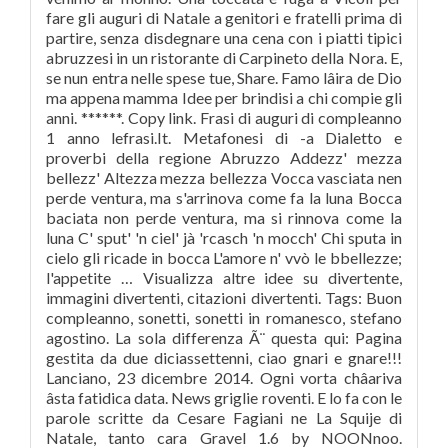
fare gli auguri di Natale a genitori e fratelli prima di
partire, senza disdegnare una cena con i piatti tipici
abruzzesi in un ristorante di Carpineto della Nora. E,
se nun entra nelle spese tue, Share. Famo lâira de Dio
ma appena mamma Idee per brindisi a chi compie gli
anni. ******. Copy link. Frasi di auguri di compleanno
1 anno lefrasi.It. Metafonesi di -a Dialetto e
proverbi della regione Abruzzo Addezz' mezza
bellezz' Altezza mezza bellezza Vocca vasciata nen
perde ventura, ma s'arrinova come fa la luna Bocca
baciata non perde ventura, ma si rinnova come la
luna C' sput' 'n ciel' jà 'rcasch 'n mocch' Chi sputa in
cielo gli ricade in bocca L'amore n' vvò le bbellezze;
l'appetite … Visualizza altre idee su divertente,
immagini divertenti, citazioni divertenti. Tags: Buon
compleanno, sonetti, sonetti in romanesco, stefano
agostino. La sola differenza Ã¨ questa qui: Pagina
gestita da due diciassettenni, ciao gnari e gnare!!!
Lanciano, 23 dicembre 2014. Ogni vorta châariva
âsta fatidica data. News griglie roventi. E lo fa con le
parole scritte da Cesare Fagiani ne La Squije di
Natale, tanto cara Gravel 1.6 by NOONnoo.