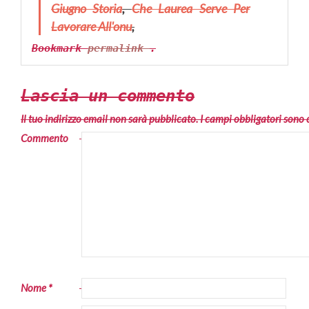
Giugno Storia
,
Che Laurea Serve Per
Lavorare All'onu
,
Bookmark
permalink
.
Lascia un commento
Il tuo indirizzo email non sarà pubblicato.
I campi obbligatori sono
Commento
Nome
*