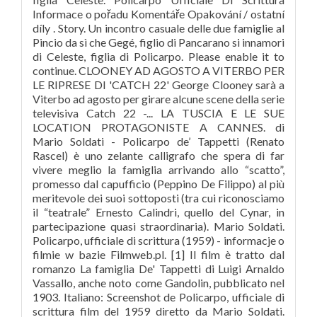
Informace o pořadu Komentáře Opakování / ostatní
díly . Story. Un incontro casuale delle due famiglie al
Pincio da sì che Gegé, figlio di Pancarano si innamori
di Celeste, figlia di Policarpo. Please enable it to
continue. CLOONEY AD AGOSTO A VITERBO PER
LE RIPRESE DI 'CATCH 22' George Clooney sarà a
Viterbo ad agosto per girare alcune scene della serie
televisiva Catch 22 -... LA TUSCIA E LE SUE
LOCATION PROTAGONISTE A CANNES. di
Mario Soldati - Policarpo de’ Tappetti (Renato
Rascel) è uno zelante calligrafo che spera di far
vivere meglio la famiglia arrivando allo “scatto”,
promesso dal capufficio (Peppino De Filippo) al più
meritevole dei suoi sottoposti (tra cui riconosciamo
il “teatrale” Ernesto Calindri, quello del Cynar, in
partecipazione quasi straordinaria). Mario Soldati.
Policarpo, ufficiale di scrittura (1959) - informacje o
filmie w bazie Filmweb.pl. [1] Il film è tratto dal
romanzo La famiglia De' Tappetti di Luigi Arnaldo
Vassallo, anche noto come Gandolin, pubblicato nel
1903. Italiano: Screenshot de Policarpo, ufficiale di
scrittura film del 1959 diretto da Mario Soldati.