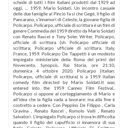
schede di tutti i film italiani prodotti dal 1929 ad
oggi. … 1959, Mario Soldati. Un incontro casuale
delle due famiglie al Pincio fa sì che Gegè, il figlio di
Pancarano, s'innamori di Celeste, la giovane figlia di
Policarpo. Policarpo, ufficiale di scrittura è un film di
genere Commedia del 1959 diretto da Mario Soldati
con Renato Rascel e Tony Soler. Writer. Policarpo,
ufficiale di scrittura (sh. Policarpo ufficiale di
scrittura; Policarpo ufficiale di scrittura. Italy,
France, 1959. Policarpo De Tappetti è un modesto
impiegato ministeriale della Roma dei primi del
Novecento. Synopsis. Rai Storia, ore 21:10,
domenica 4 ottobre 2020. Policarpo (Italian:
Policarpo, ufficiale di scrittura) is a 1959 Italian
comedy film directed by Mario Soldati.It was
entered into the 1959 Cannes Film Festival..
Policarpo si oppone al corteggiamento di Mario e
all'idea che la figlia vada a lavorare: ma alla fine è
costretto a cedere. Con Peppino De Filippo , Carla
Gravina , Renato Rascel , Romolo Valli , Renato
Salvatori . L'impiegato Policarpo si trova in difficolta
quando il figlio del capufficio si innamora di sua
figlia Celeste. Policarpo Ufficiale Di Scrittura