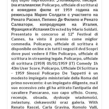
(на италиански: Policarpo, ufficiale di scrittura)
е комедиен филм от 1959 година на
режисьора Марио Солдати с участието на
Ренато Раскел, Пепино Де Филипо и Ренато
Салватори, копродукция на Италия,
Франция и Испания Directed by Mario Soldati.
Presentato in concorso al 12º Festival di
Cannes, ha vinto il premio come miglior
commedia. Policarpo, ufficiale di scrittura è
disponibile on line e in tutti i negozi il dvd Scopri
dove puoi vedere il Film Policarpo, ufficiale di
scrittura in streaming legale. Policarpo, ufficiale
di scrittura (1959) 05/01/1959 (IT) Comedy 1h
43m User Score. Policarpo, Ufficiale Di Scrittura
- 1959 Sinossi Policarpo De Tappetti è un
modesto impiegato ministeriale della Roma del
primo novecento: è un impiegato diligente, ma il
suo eccessivo zelo gli ha attirato l'antipatia del
cavaliere Pancarano, suo capo ufficio. Oceny,
recenzje, obsada, dyskusje wiadomości,
zwiastuny, ciekawostki oraz galeria. With
Renato Rascel, Carla Gravina, Romolo Valli,