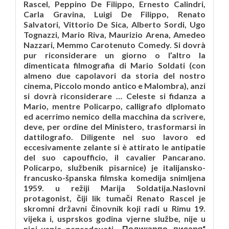
Rascel, Peppino De Filippo, Ernesto Calindri,
Carla Gravina, Luigi De Filippo, Renato
Salvatori, Vittorio De Sica, Alberto Sordi, Ugo
Tognazzi, Mario Riva, Maurizio Arena, Amedeo
Nazzari, Memmo Carotenuto Comedy. Si dovrà
pur riconsiderare un giorno o l’altro la
dimenticata filmografia di Mario Soldati (con
almeno due capolavori da storia del nostro
cinema, Piccolo mondo antico e Malombra), anzi
si dovrà riconsiderare … Celeste si fidanza a
Mario, mentre Policarpo, calligrafo dlplomato
ed acerrimo nemico della macchina da scrivere,
deve, per ordine del Ministero, trasformarsi in
dattilografo. Diligente nel suo lavoro ed
eccesivamente zelante si è attirato le antipatie
del suo capoufficio, il cavalier Pancarano.
Policarpo, službenik pisarnice) je italijansko-
francusko-španska filmska komedija snimljena
1959. u režiji Marija Soldatija.Naslovni
protagonist, čiji lik tumači Renato Rascel je
skromni državni činovnik koji radi u Rimu 19.
vijeka i, usprskos godina vjerne službe, nije u
njoj uspio napredovati. „Поликарпо, писаря“