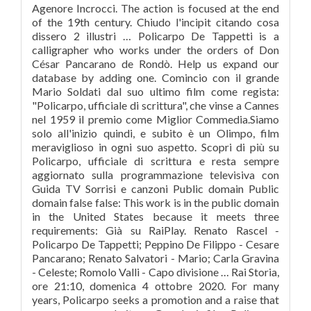
Agenore Incrocci. The action is focused at the end
of the 19th century. Chiudo l'incipit citando cosa
dissero 2 illustri … Policarpo De Tappetti is a
calligrapher who works under the orders of Don
César Pancarano de Rondò. Help us expand our
database by adding one. Comincio con il grande
Mario Soldati dal suo ultimo film come regista:
"Policarpo, ufficiale di scrittura", che vinse a Cannes
nel 1959 il premio come Miglior Commedia.Siamo
solo all'inizio quindi, e subito è un Olimpo, film
meraviglioso in ogni suo aspetto. Scopri di più su
Policarpo, ufficiale di scrittura e resta sempre
aggiornato sulla programmazione televisiva con
Guida TV Sorrisi e canzoni Public domain Public
domain false false: This work is in the public domain
in the United States because it meets three
requirements: Già su RaiPlay. Renato Rascel -
Policarpo De Tappetti; Peppino De Filippo - Cesare
Pancarano; Renato Salvatori - Mario; Carla Gravina
- Celeste; Romolo Valli - Capo divisione … Rai Storia,
ore 21:10, domenica 4 ottobre 2020. For many
years, Policarpo seeks a promotion and a raise that