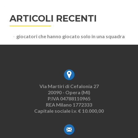
ARTICOLI RECENTI
giocatori che hanno giocato solo in una squadra
Via Martiri di Cefalonia 27
20090 - Opera (MI)
P.IVA 04788110965
REA Milano 1772333
Capitale sociale i.v. € 10.000,00