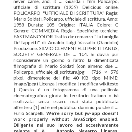
never came, and, it … Guarda i film Policarpo,
ufficiale di scrittura (1959) Delicious online.
POLICARPO, "UFFICIALE DI SCRITTURA" Regia:
Mario Soldati. Policarpo, ufficiale di scrittura. Anno:
1958 Durata: 105 Origine: ITALIA Colore: C
Genere: COMMEDIA Regia:- Specifiche tecniche:
EASTMANCOLOR Tratto da: romanzo "La famiglia
De'Tappetti" di Arnaldo Luigi Vassallo (Gandolin)
Produzione: SILVIO CLEMENTELLI PER TITANUS,
SOCIETE' GENERALE DE … 104. Si dovrà pur
riconsiderare un giorno o l’altro la dimenticata
filmografia di Mario Soldati (con almeno due …
Policarpo,_ufficiale_di_scrittura.jpg ‎ (716 × 576
pixel, dimensione del file: 40 KB, tipo MIME:
image/jpeg) Licenza [ modifica | modifica wikitesto
] Questo è un fotogramma di una pellicola
cinematografica girata in territorio italiano o ivi
realizzata senza essere mai stata pubblicata
all'estero [1] ed è nel pubblico dominio poiché il …
Furio Scarpelli.
We're sorry but jw-app doesn't
work properly without JavaScript enabled.
Diligente nel suo lavoro ed eccesivamente
zelante si è … Antonio Navarro Linares.