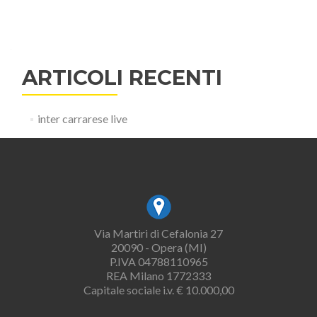
ARTICOLI RECENTI
inter carrarese live
Via Martiri di Cefalonia 27
20090 - Opera (MI)
P.IVA 04788110965
REA Milano 1772333
Capitale sociale i.v. € 10.000,00