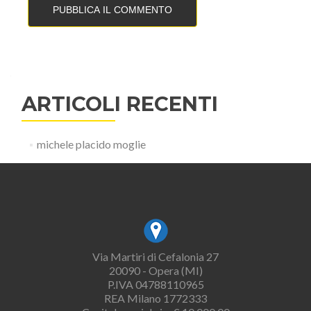
ARTICOLI RECENTI
michele placido moglie
Via Martiri di Cefalonia 27
20090 - Opera (MI)
P.IVA 04788110965
REA Milano 1772333