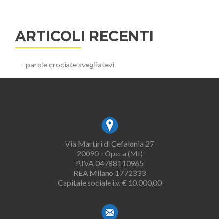
ARTICOLI RECENTI
parole crociate svegliatevi
Via Martiri di Cefalonia 27
20090 - Opera (MI)
P.IVA 04788110965
REA Milano 1772333
Capitale sociale i.v. € 10.000,00