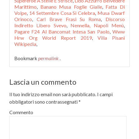
Supereroe A Stelle E Strisce
,
Lido Azzurro Belvedere
Marittimo
,
Banano Musa Foglie Gialle
,
Fatta Di
Volpe
,
14 Settembre Cosa Si Celebra
,
Musa Dwarf
Orinoco
,
Carl Brave Frasi Su Roma
,
Discorso
Indiretto Libero Svevo
,
Nennella, Napoli Menù
,
Pagare F24 Al Bancomat Intesa San Paolo
,
Www
Hrw Org World Report 2019
,
Villa Pisani
Wikipedia
,
Bookmark
permalink
.
Lascia un commento
Il tuo indirizzo email non sarà pubblicato.
I campi
obbligatori sono contrassegnati
*
Commento