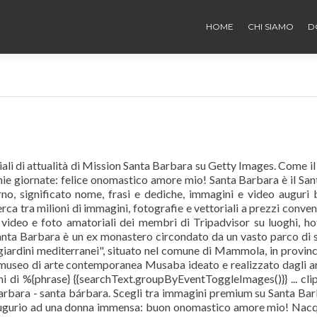
HOME
CHI SIAMO
D
iali di attualità di Mission Santa Barbara su Getty Images. Come il
e mie giornate: felice onomastico amore mio! Santa Barbara è il San
no, significato nome, frasi e dediche, immagini e video auguri
a tra milioni di immagini, fotografie e vettoriali a prezzi conven
ideo e foto amatoriali dei membri di Tripadvisor su luoghi, ho
Santa Barbara è un ex monastero circondato da un vasto parco di 
 "giardini mediterranei", situato nel comune di Mammola, in provinc
museo di arte contemporanea Musaba ideato e realizzato dagli ar
di %{phrase} {{searchText.groupByEventToggleImages()}} ... clip
barbara - santa bárbara. Scegli tra immagini premium su Santa Ba
o augurio ad una donna immensa: buon onomastico amore mio! Nac