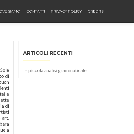
OVE SIAMO
CONTATTI
PRIVACY POLICY
CREDITS
ARTICOLI RECENTI
 Sole
piccola analisi grammaticale
to di
 buon
ienti
tel e
sette
ia di
tisti
 art,
rbara
que a