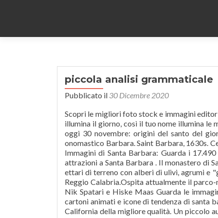
piccola analisi grammaticale
Pubblicato il
30 Dicembre 2020
Scopri le migliori foto stock e immagini editor
illumina il giorno, così il tuo nome illumina l
oggi 30 novembre: origini del santo del gior
onomastico Barbara. Saint Barbara, 1630s. Cerc
Immagini di Santa Barbara: Guarda i 17.490 v
attrazioni a Santa Barbara . Il monastero di 
ettari di terreno con alberi di ulivi, agrumi e
Reggio Calabria.Ospita attualmente il parco-
Nik Spatari e Hiske Maas Guarda le immagini 
cartoni animati e icone di tendenza di santa 
California della migliore qualità. Un piccol