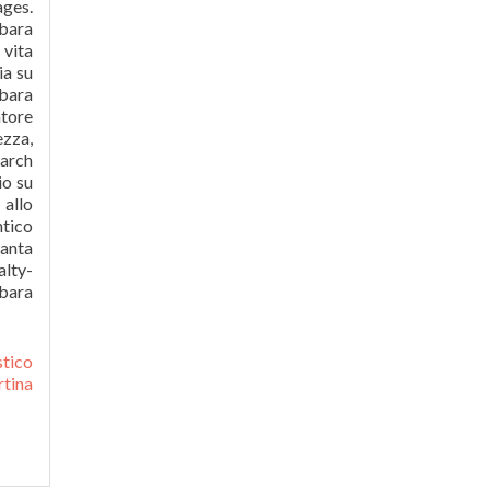
ges.
rbara
 vita
ia su
rbara
atore
ezza,
earch
io su
 allo
ntico
Santa
alty-
rbara
stico
rtina