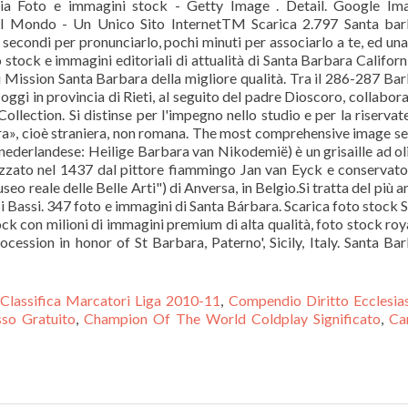
ia Foto e immagini stock - Getty Image . Detail. Google Ima
 del Mondo - Un Unico Sito InternetTM Scarica 2.797 Santa ba
 secondi per pronunciarlo, pochi minuti per associarlo a te, ed una
o stock e immagini editoriali di attualità di Santa Barbara Californ
 Mission Santa Barbara della migliore qualità. Tra il 286-287 Ba
a, oggi in provincia di Rieti, al seguito del padre Dioscoro, collabor
llection. Si distinse per l'impegno nello studio e per la riservat
bara», cioè straniera, non romana. The most comprehensive image s
n nederlandese: Heilige Barbara van Nikodemië) è un grisaille ad ol
lizzato nel 1437 dal pittore fiammingo Jan van Eyck e conservato
reale delle Belle Arti") di Anversa, in Belgio.Si tratta del più a
i Bassi. 347 foto e immagini di Santa Bárbara. Scarica foto stock 
ock con milioni di immagini premium di alta qualità, foto stock roy
ocession in honor of St Barbara, Paterno', Sicily, Italy. Santa Ba
Classifica Marcatori Liga 2010-11
,
Compendio Diritto Ecclesia
so Gratuito
,
Champion Of The World Coldplay Significato
,
Ca