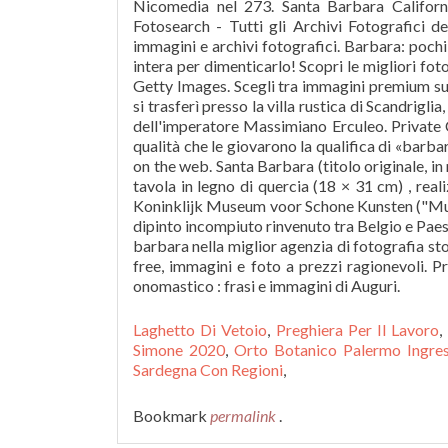
Nicomedia nel 273. Santa Barbara Californ
Fotosearch - Tutti gli Archivi Fotografici
immagini e archivi fotografici. Barbara: pochi
intera per dimenticarlo! Scopri le migliori fot
Getty Images. Scegli tra immagini premium su
si trasferì presso la villa rustica di Scandrigli
dell'imperatore Massimiano Erculeo. Private Co
qualità che le giovarono la qualifica di «bar
on the web. Santa Barbara (titolo originale, i
tavola in legno di quercia (18 × 31 cm) , rea
Koninklijk Museum voor Schone Kunsten ("Museo 
dipinto incompiuto rinvenuto tra Belgio e Paes
barbara nella miglior agenzia di fotografia st
free, immagini e foto a prezzi ragionevoli. Pr
onomastico : frasi e immagini di Auguri.
Laghetto Di Vetoio
,
Preghiera Per Il Lavoro
,
Simone 2020
,
Orto Botanico Palermo Ingres
Sardegna Con Regioni
,
Bookmark
permalink
.