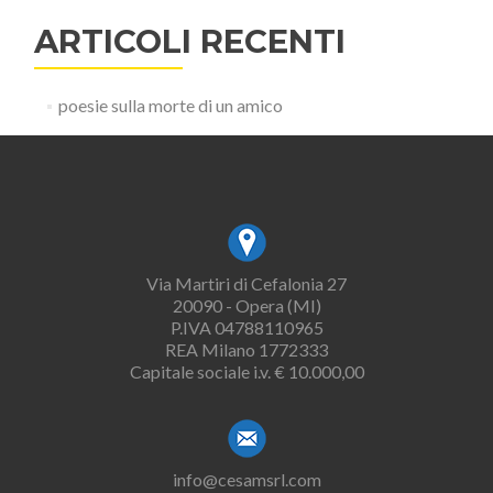
ARTICOLI RECENTI
poesie sulla morte di un amico
Via Martiri di Cefalonia 27
20090 - Opera (MI)
P.IVA 04788110965
REA Milano 1772333
Capitale sociale i.v. € 10.000,00
info@cesamsrl.com