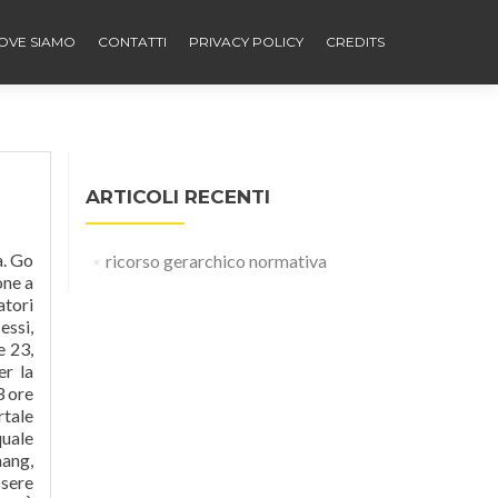
OVE SIAMO
CONTATTI
PRIVACY POLICY
CREDITS
ARTICOLI RECENTI
grande in fretta. Sia Inter che Juventus avrebbero iniziato a sondare il terreno per portare in squadra giocatori che possano rinforzare la propria rosa. E c'è Pep. Il broker ha truffato diversi vip, tra cui i calciatori Patrice Evra e Stephan El Shaarawy oltre agli allenatori Marcello Lippi e Antonio Conte. Il rapporto che intercorre tra la dirigenza del Barcellona e Lionel M
ricorso gerarchico normativa