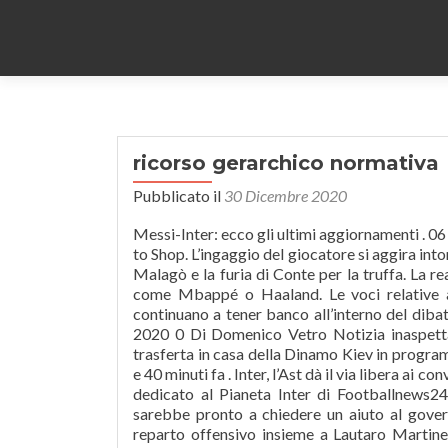
ricorso gerarchico normativa
Pubblicato il
30 Dicembre 2020
Messi-Inter: ecco gli ultimi aggiornamenti . 06 settembre 2020, 04:28; Inter, dal sogno Messi all'austerity forzata. Go to Shop. L’ingaggio del giocatore si aggira intorno ai 6 milioni di euro netti. Notizie; Caos diritti TV, l’intercettazione a Malagò e la furia di Conte per la truffa. La realtà è diversa. Real Madrid di poter mirare lo sguardo verso giocatori come Mbappé o Haaland. Le voci relative al possibile interessamento da parte dei nerazzurri per Leo Messi, continuano a tener banco all’interno del dibattito di casa nerazzurra. barcellona, a kiev senza messi Novembre 23, 2020 0 Di Domenico Vetro Notizia inaspettata in casa Barcellona, infatti Lionel Messi non sarà presente per la trasferta in casa della Dinamo Kiev in programma domani sera perché non convocato dall’allenatore Koeman. 03 ore e 40 minuti fa . Inter, l’Ast dà il via libera ai convocati in Nazionale, Copyright © 2021 Smart Media Web SRL | Portale dedicato al Pianeta Inter di Footballnews24.it, Sul fenomeno argentino, infatti, è forte l’Inter di Zhang, il quale sarebbe pronto a chiedere un aiuto al governo, Calciomercato Inter, Allegri choc: la richiesta fa tremare Zhang, reparto offensivo insieme a Lautaro Martinez, uno dei profili nuovamente accostati ai nerazzurri sembra essere quello del centrocampista del Real Madrid Isco. IL RETROSCENA: https://bit.ly/3jSnmG3 Cosa ne pensate?? È ufficiale.La notizia è stata data al direttore del Foglio sportivo Piero Vietti. Sport EN. Il bilancio economico del Barcellona non naviga in buone acque, anzi. Crediamoci” by Andrea Ingrassia 17/10/2020 09:45, 9:45 am 46 Views. Dove andrà Messi? NEWS CALCIOMERCATO INTER – In un giorno in cui si deciderà il futuro della panchina e dell’assetto societario dell’Inter, i tifosi nerazzurri vengono accesi anche dal mercato. Secondo le ultime voci provenienti da Milano, la trattativa potrebbe presto subire l’ennesima svolta. IN SPORT.ES. Inter, futuro Handanovic: tra scudetto e rinnovo, Inter, Eriksen: la rete nel derby e la svolta in campionato, Inter, volata scudetto: Conte prepara le ultime 11, Inter, rischio fallimento? FIFA agent Alessio Sundas insists he wants to take Lionel Messi in Italy. Messi-Inter, la notizia è appena arrivata: sapete cosa abbiamo saputo? In vista della prossima sessione di calciomercato, Antonio Conte avrebbe puntato lo sguardo sul centrocampista del Real Madrid Isco. We would like to show you a description here but the site won’t allow us. 0. L’argentino deciso a lasciare il Barcellona, ma il Manchester City è in vantaggio sulle altre: contratto di 5 anni Il giocatore che rientrerebbe tra gli interessi della società nerazzurra sarebbe il centrocampista Eden Hazard. 0 share; Facebook; Twitter; Diego Milito, ex centravanti dell'Inter. Men € 98.99. Fonti vicine al giocatore hanno spiegato che Lautaro ha scelto il Barcellona dopo aver ricevuto una chiamata da Messi a marzo", si legge. Skip to the content. Inter, parla Milito: “Messi? Di fatti, il suo valore economico tocca gli 80 milioni di euro. Ultime notizie > inter_messi. Il Real Madrid, che non vorrebbe perdere il giocatore a parametro zero, potrebbe avanzare un’offerta basata su uno scambio. Go to Shop. Calciomercato Inter, Vidal dice addio a costo zero? La sola possibilità di vedere Leo lontano da Barcellona stupisce chiunque; in primis perchè sembrava un matrimonio destinato a non finire mai, e in seconda battuta perchè nascerebbe una curiosità infinita su quale sarà la sua prossima squadra. La trattativa per portare in squadra il giocatore, potrebbe concretizzarsi in caso di retrocessione del Cagliari. 27 aprile 2020 (modifica il 27 gennaio 2021 | 11:33), Testata giornalistica registrata - Aut.Trib.di Bologna n. 8183 del 17/05/2011 AMALA S.N.C. Suning deve vendere, Inter, Mancini chiama i nerazzurri: interviene la Figc, Calciomercato Inter, dalla Premiera Liga il nome per il centrocampo, Inter, ci siamo: Lautaro adesso vale il triplo, Calciomercato Inter, la reale volon