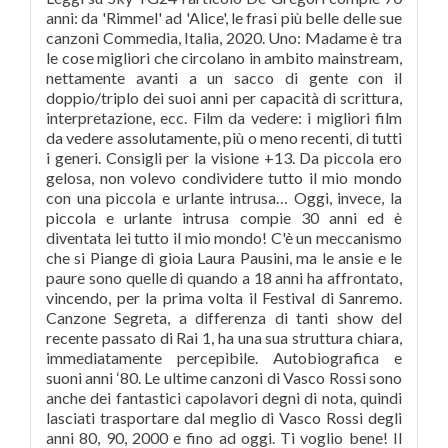
anni: da 'Rimmel' ad 'Alice', le frasi più belle delle sue
canzoni Commedia, Italia, 2020. Uno: Madame è tra
le cose migliori che circolano in ambito mainstream,
nettamente avanti a un sacco di gente con il
doppio/triplo dei suoi anni per capacità di scrittura,
interpretazione, ecc. Film da vedere: i migliori film
da vedere assolutamente, più o meno recenti, di tutti
i generi. Consigli per la visione +13. Da piccola ero
gelosa, non volevo condividere tutto il mio mondo
con una piccola e urlante intrusa… Oggi, invece, la
piccola e urlante intrusa compie 30 anni ed è
diventata lei tutto il mio mondo! C'è un meccanismo
che si Piange di gioia Laura Pausini, ma le ansie e le
paure sono quelle di quando a 18 anni ha affrontato,
vincendo, per la prima volta il Festival di Sanremo.
Canzone Segreta, a differenza di tanti show del
recente passato di Rai 1, ha una sua struttura chiara,
immediatamente percepibile. Autobiografica e
suoni anni ‘80. Le ultime canzoni di Vasco Rossi sono
anche dei fantastici capolavori degni di nota, quindi
lasciati trasportare dal meglio di Vasco Rossi degli
anni 80, 90, 2000 e fino ad oggi. Ti voglio bene! Il