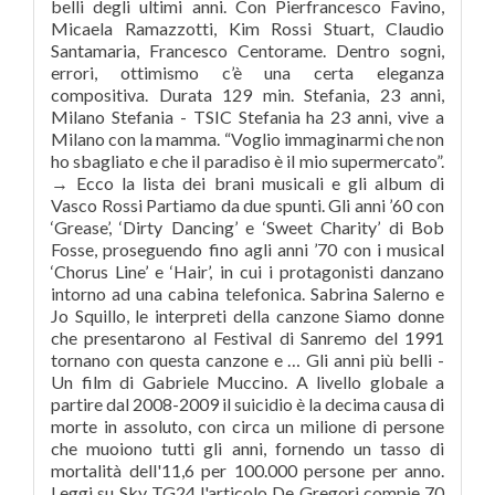
belli degli ultimi anni. Con Pierfrancesco Favino,
Micaela Ramazzotti, Kim Rossi Stuart, Claudio
Santamaria, Francesco Centorame. Dentro sogni,
errori, ottimismo c’è una certa eleganza
compositiva. Durata 129 min. Stefania, 23 anni,
Milano Stefania - TSIC Stefania ha 23 anni, vive a
Milano con la mamma. “Voglio immaginarmi che non
ho sbagliato e che il paradiso è il mio supermercato”.
→ Ecco la lista dei brani musicali e gli album di
Vasco Rossi Partiamo da due spunti. Gli anni ’60 con
‘Grease’, ‘Dirty Dancing’ e ‘Sweet Charity’ di Bob
Fosse, proseguendo fino agli anni ’70 con i musical
‘Chorus Line’ e ‘Hair’, in cui i protagonisti danzano
intorno ad una cabina telefonica. Sabrina Salerno e
Jo Squillo, le interpreti della canzone Siamo donne
che presentarono al Festival di Sanremo del 1991
tornano con questa canzone e … Gli anni più belli -
Un film di Gabriele Muccino. A livello globale a
partire dal 2008-2009 il suicidio è la decima causa di
morte in assoluto, con circa un milione di persone
che muoiono tutti gli anni, fornendo un tasso di
mortalità dell'11,6 per 100.000 persone per anno.
Leggi su Sky TG24 l'articolo De Gregori compie 70