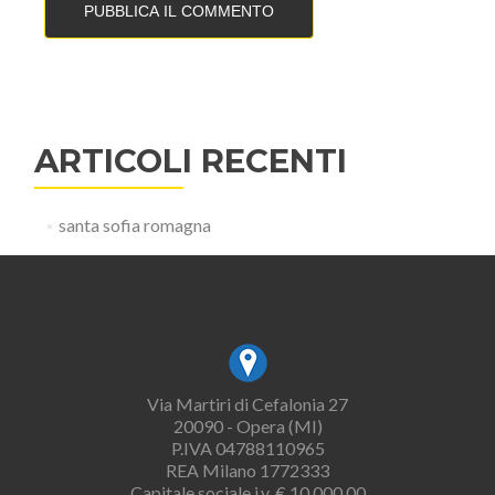
ARTICOLI RECENTI
santa sofia romagna
Via Martiri di Cefalonia 27
20090 - Opera (MI)
P.IVA 04788110965
REA Milano 1772333
Capitale sociale i.v. € 10.000,00