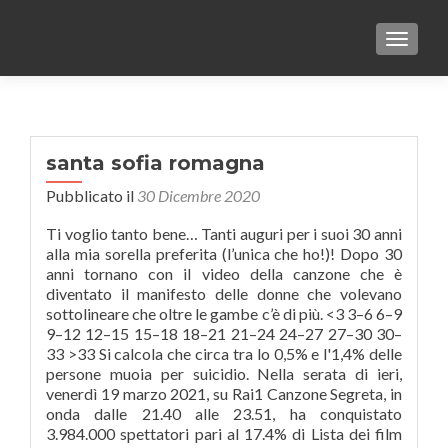
TOGGLE
santa sofia romagna
Pubblicato il
30 Dicembre 2020
Ti voglio tanto bene… Tanti auguri per i suoi 30 anni
alla mia sorella preferita (l’unica che ho!)! Dopo 30
anni tornano con il video della canzone che è
diventato il manifesto delle donne che volevano
sottolineare che oltre le gambe c’è di più. <3 3–6 6–9
9–12 12–15 15–18 18–21 21–24 24–27 27–30 30–
33 >33 Si calcola che circa tra lo 0,5% e l'1,4% delle
persone muoia per suicidio. Nella serata di ieri,
venerdì 19 marzo 2021, su Rai1 Canzone Segreta, in
onda dalle 21.40 alle 23.51, ha conquistato
3.984.000 spettatori pari al 17.4% di Lista dei film