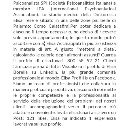
Psicoanalista SPI (Società Psicoanalitica Italiana) e
membro IPA (International Psychoanlytical
Association). Lo studio medico della Dottoressa
Elisa Tesè è situato in una delle zone più belle di
Palermo: Corso Calatafimi.Per poter dedicare a
ciascuno il tempo necessario, ho deciso di ricevere
solo previo appuntamento; in questo modo potrò
ascoltare con â¦ Elisa Acchiappati In più, assistenza
in materia di art. Ã giusto "mettersi a dieta",
calcolando le calorie degli alimenti assunti? Guarda
il profilo di elisa.funari. 800 58 92 21 Chiedi
l'amicizia prima di tutti! Visualizza il profilo di Elisa
Borella su LinkedIn, la più grande comunità
professionale al mondo. Elisa Profili is on Facebook.
Siamo un team di professionisti che collabora in
maniera proficua e produttiva: ciascuno di noi mette
le proprie competenze e la professionalità al
servizio della risoluzione dei problemi dei nostri
clienti, accompagnandoli verso il percorso più
adatto e conveniente. Invita elisa.funari a scrivere un
Post! 121 likes. Elisa ha indicato 1 esperienza
lavorativa sul suo profilo.