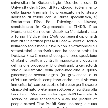
universitari in Biotecnologie Mediche presso lâ
Università degli Studi di Pavia.Dopo lâottenimento
della laurea triennale, ho proseguito nello stesso
indirizzo di studio con la laurea specialistica, â¦
Dottoressa Elisa Poli, Psicologo a Novara,
specializzata in Gruppoanalisi e EMDR. Elisa
Montalenti â Curriculum vitae Elisa Montalenti, nata
a Torino il 3 dicembre 1968, conseguì il diploma di
maturità scientifica presso il Liceo A. Volta di Torino
nellâanno scolastico 1985/86 con la votazione di 60
sessantesimi. elisa.rivoira non ha ancora amici. La
Dott.ssa Elisa Cremon si occupa di predisposizione
di piani di audit e controlli, mappature processi e
definizione procedure. Uno degli ambiti oggetto di
studio nell'ambito della perio-medicine è quello
ginecologico-neonatologico (la gravidanza è in
effetti un periodo complesso anche per il sistema
immunitario), con particolare interesse per il quadro
clinico del nato pretermine sottopeso. Iscrittasi alla
Facoltà di Medicina e chirurgia dell'Università di
Torino nell'anno accademico View the profiles of
people named Elisa Profili. Sono una moglie e una