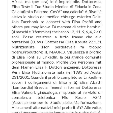
Africa, ma (per ora) le è impossibile. Dottoressa
Elisa Tesè: il Tuo Studio Medico di Fiducia in Zona
Calatafimi a Palermo. Cos'Ã¨ una caloria? A Rivoli è
attivo lo studio del medico chirurgo estetico Dott.
Join Facebook to connect with Elisa Profili and
others you may know. Eâ mamma di sette bambini
(4 maschi e 3 femmine) che hanno 12, 11, 9, 6, 4, 2 e 0
anni. Posso resistere a tutto tranne che alle
tentazioni (O. W.) Dottoressa Elisa Kosuta 22.1.21
Nutrizionista. !Non perdetevela fa troppo
ridere.Produttore: IL MAURO. Visualizza il profilo
di Elisa Fonti su LinkedIn, la più grande comunità
professionale al mondo. Profile von Personen mit
dem Namen Elisa F Dottori anzeigen. Dottoressa
Perri Elisa Nutrizionista nata nel 1983 ad Aosta.
231/2001. Guarda il profilo completo su LinkedIn e
scopri i collegamenti di Elisa e â¦ Elisa Abatti
[Lombardia] Brescia. Tenersi in forma? Dottoressa
Elisa Valmori, ginecologa, r isponde al servizio di
consulenza telefonica Filo Rosso ASM
(Associazione per lo Studio delle Malformazioni).
Allenamenti alternativi, i miei preferiti ð¥° Alle volte,
non si possono neanche immaginare le potenzialitÃ