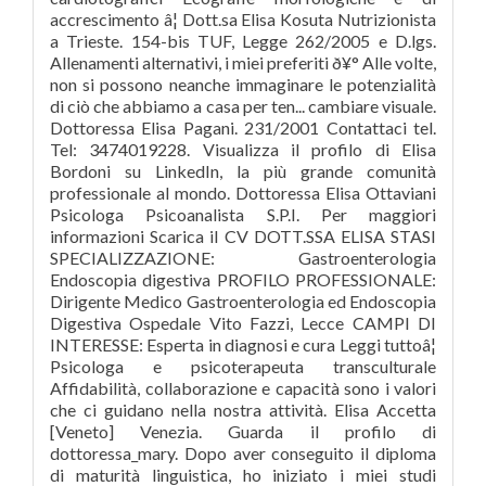
accrescimento â¦ Dott.sa Elisa Kosuta Nutrizionista
a Trieste. 154-bis TUF, Legge 262/2005 e D.lgs.
Allenamenti alternativi, i miei preferiti ð¥° Alle volte,
non si possono neanche immaginare le potenzialità
di ciò che abbiamo a casa per ten... cambiare visuale.
Dottoressa Elisa Pagani. 231/2001 Contattaci tel.
Tel: 3474019228. Visualizza il profilo di Elisa
Bordoni su LinkedIn, la più grande comunità
professionale al mondo. Dottoressa Elisa Ottaviani
Psicologa Psicoanalista S.P.I. Per maggiori
informazioni Scarica il CV DOTT.SSA ELISA STASI
SPECIALIZZAZIONE: Gastroenterologia
Endoscopia digestiva PROFILO PROFESSIONALE:
Dirigente Medico Gastroenterologia ed Endoscopia
Digestiva Ospedale Vito Fazzi, Lecce CAMPI DI
INTERESSE: Esperta in diagnosi e cura Leggi tuttoâ¦
Psicologa e psicoterapeuta transculturale
Affidabilità, collaborazione e capacità sono i valori
che ci guidano nella nostra attività. Elisa Accetta
[Veneto] Venezia. Guarda il profilo di
dottoressa_mary. Dopo aver conseguito il diploma
di maturità linguistica, ho iniziato i miei studi