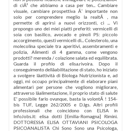
di ciÃ² che abbiamo a casa per ten... Cambiare
visuale, cambiare prospettiva Ã¨ importante non
solo per comprendere meglio la realtÃ , ma
permette di aprirsi a nuovi orizzonti, ci ... Vi
propongo uno dei miei piatti preferiti: vermicelli di
soia con basilico, avocado e pinoli PS: piccolo
accorgimento, questi vermicelli di... Colesterolo, una
molecolina speciale tra aperitivi, assembramenti e
polizia, Alimenti di 4 gamma, come vengono
prodotti? merenda / colazione salata ed equilibrata.
Guarda il profilo di elisa.rivoira. Dopo il
conseguimento dellâabilitazione di stato, ho iniziato
a svolgere lâattività di Biologa Nutrizionista e, ad
oggi, mi occupo principalmente di elaborare piani
alimentari per persone che vogliono migliorare,
attraverso lâalimentazione, il proprio stato di salute
E' possibile farlo ovunque, basta la volontÃ ! 154-
bis TUF, Legge 262/2005 e D.lgs. Altri profili
professionali che coincidono con ELISA in
InfoJobs.it: elisa dotti [Emilia-Romagna] Rimini.
DOTTORESSA ELISA OTTAVIANI PSICOLOGA
PSICOANALISTA Chi Sono Sono una Psicologa,