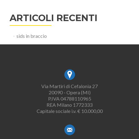
ARTICOLI RECENTI
sids in braccio
Via Martiri di Cefalonia 27
20090 - Opera (MI)
P.IVA 04788110965
REA Milano 1772333
Capitale sociale i.v. € 10.000,00