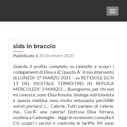
TOGGLE
sids in braccio
Pubblicato il
30 Dicembre 2020
Guarda il profilo completo su LinkedIn e scopri i
collegamenti di Elisa e â¦ Questo Ã¨ il mio intervento
di LUNEDI' 1° MARZO 2021 – su RETESOLE (LCN
13 DEL DIGITALE TERRESTRE) IN REPLICA
MERCOLEDI' 3 MARZO ... Buongiorno, per chi non
mi conosce, sono Elisa Kosuta, biologa nutrizionista
e questa mattina sono molto entusiasta perchÃ©
vorrei portarvi c... Calorie...Tutti parlano di calorie,
ma... Cos'Ã¨ una caloria? Dott.ssa Elisa Ferrara,
oculista a Cadoneghe - leggi le recensioni, consulta il
CV, scopri i servizi e controlla le tariffe. Mi sono