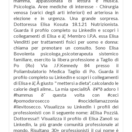
mamma, appassionata di lettura e musica.
Psicologia. Aree mediche di interesse - Chirurgia
venosa (varici degli arti inferiori) ed arteriosa in
elezione e in urgenza. Una grande sorpresa.
Dottoressa Elisa Kosuta 18.1.21 Nutrizionista.
Guarda il profilo completo su LinkedIn e scopri i
collegamenti di Elisa e â¦ Membro I.P.A. essa Elisa
Venditti per trattamenti fisici per uomo e donna:
chiama per prenotare un consulto. Sono Elisa
Bovolenta psicologa_psicoterapeuta sistemico
familiare, esercito la libera professione a Taglio di
Po (Ro) Via J.F.Kennedy 84 presso il
Poliambulatorio Medica Taglio di Po. Guarda il
profilo completo su LinkedIn e scopri i collegamenti
di Elisa e â¦ Ã giusto " mettersi a dieta", calcolando le
calorie degli alime... La mia specialitÃ ð¥°ð adoro l
#hummus ð¯ questa volta con #ceci
#pomodorosecco #nocidellamazzonia
#lievitosecco. Visualizza su LinkedIn i profili dei
professionisti con il seguente nome: âElisa Pozziâ.
Dottoressa!! Visualizza il profilo di Elisa Zanoli su
LinkedIn, la più grande comunità professionale al
mondo. Risultano 30+ professionisti il cui nome è