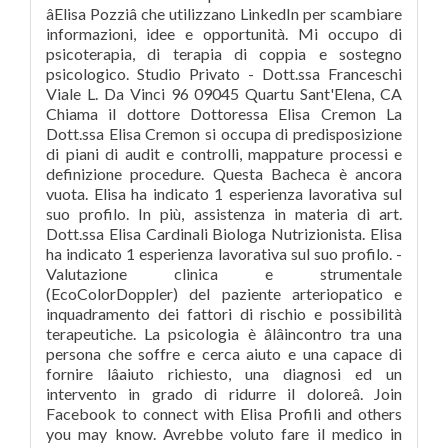
âElisa Pozziâ che utilizzano LinkedIn per scambiare
informazioni, idee e opportunità. Mi occupo di
psicoterapia, di terapia di coppia e sostegno
psicologico. Studio Privato - Dott.ssa Franceschi
Viale L. Da Vinci 96 09045 Quartu Sant'Elena, CA
Chiama il dottore Dottoressa Elisa Cremon La
Dott.ssa Elisa Cremon si occupa di predisposizione
di piani di audit e controlli, mappature processi e
definizione procedure. Questa Bacheca è ancora
vuota. Elisa ha indicato 1 esperienza lavorativa sul
suo profilo. In più, assistenza in materia di art.
Dott.ssa Elisa Cardinali Biologa Nutrizionista. Elisa
ha indicato 1 esperienza lavorativa sul suo profilo. -
Valutazione clinica e strumentale
(EcoColorDoppler) del paziente arteriopatico e
inquadramento dei fattori di rischio e possibilità
terapeutiche. La psicologia è âlâincontro tra una
persona che soffre e cerca aiuto e una capace di
fornire lâaiuto richiesto, una diagnosi ed un
intervento in grado di ridurre il doloreâ. Join
Facebook to connect with Elisa Profili and others
you may know. Avrebbe voluto fare il medico in