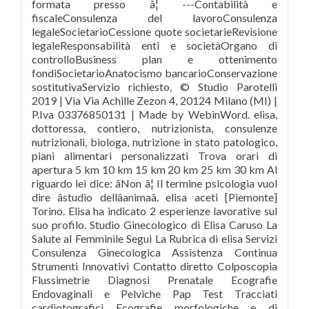
formata presso â¦ ---Contabilità e
fiscaleConsulenza del lavoroConsulenza
legaleSocietarioCessione quote societarieRevisione
legaleResponsabilità enti e societàOrgano di
controlloBusiness plan e ottenimento
fondiSocietarioAnatocismo bancarioConservazione
sostitutivaServizio richiesto, © Studio Parotelli
2019 | Via Via Achille Zezon 4, 20124 Milano (MI) |
P.Iva 03376850131 | Made by WebinWord. elisa,
dottoressa, contiero, nutrizionista, consulenze
nutrizionali, biologa, nutrizione in stato patologico,
piani alimentari personalizzati Trova orari di
apertura 5 km 10 km 15 km 20 km 25 km 30 km Al
riguardo lei dice: âNon â¦ Il termine psicologia vuol
dire âstudio dellâanimaâ. elisa aceti [Piemonte]
Torino. Elisa ha indicato 2 esperienze lavorative sul
suo profilo. Studio Ginecologico di Elisa Caruso La
Salute al Femminile Segui La Rubrica di elisa Servizi
Consulenza Ginecologica Assistenza Continua
Strumenti Innovativi Contatto diretto Colposcopia
Flussimetrie Diagnosi Prenatale Ecografie
Endovaginali e Pelviche Pap Test Tracciati
cardiotografici Ecografie morfologiche e di