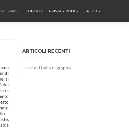
OVE SIAMO
CONTATTI
PRIVACY POLICY
CREDITS
ARTICOLI RECENTI
mo con noi in ogni posto, ci segue ovunque andiamo anche in bagno, e non è una battuta, questa è la quotidianità di tantissimi, i quali hanno fatto del telefono, un compagno di vita inseparabile. Ho creato un app android FREE per limitare il piu’ possibile l’esposizione alle onde elettromagnetiche, la cosa assurda che la devo pubblicizzare come un app che ti fa risparmiare bat
sirtaki ballo di gruppo