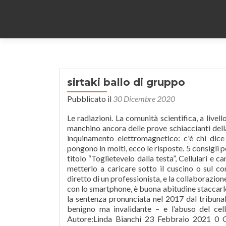
sirtaki ballo di gruppo
Pubblicato il
30 Dicembre 2020
Le radiazioni. La comunità scientifica, a livello internazionale, non ha ancora dato un verdetto definitivo, e sebbene manchino ancora delle prove schiaccianti della correlazione tra i tumori cerebrali (o alla testa o al … Elevare i limiti inquinamento elettromagnetico: c'è chi dice no! Quando è spento emana radiazioni?Queste le domande che si pongono in molti, ecco le risposte. 5 consigli per limitare gli effetti nocivi dei telefoni cellulari, Riccardo Staglianò dal titolo “Toglietevelo dalla testa”, Cellulari e cancro? Ti sei mai chiesto se fa male tenerlo acceso di notte? Evitare di metterlo a caricare sotto il cuscino o sul comodino. Le patologie e alcuni stati fisiologici richiedono l’intervento diretto di un professionista, e la collaborazione del medico curante. Non posizionate mai l’orecchio a contatto diretto con lo smartphone, è buona abitudine staccarlo di almeno 4 cm. Per i giudici di secondo grado, che hanno confermato la sentenza pronunciata nel 2017 dal tribunale di Ivrea, c’è un nesso di causa-effetto tra quel tumore al cervello – benigno ma invalidante – e l’abuso del cellulare. E non lasciatelo in carica per una notte intera. Le risposte, Autore:Linda Bianchi 23 Febbraio 2021 0 Commenti. (Un purista direbbe che anche quando è spento, irradia comunque calore più o meno come un corpo nero. Il tuo indirizzo email non sarà pubblicato. (quelle tipiche dei cellulari) non sono così potenti da nuocere alla tua salute, purchè comunque tu faccia tesoro di alcuni importanti accorgimenti. Un lieve aumento di rischio è stato segnalato dai risultati di alcuni studi solo per il neurinoma, un tumore benigno del nervo acustico e il glioma, un tumore del cervello. 3. Il tuo indirizzo email non sarà pubblicato. ed uno stile di vita salutare. Fai telefonate brevi, soprattutto quando la linea è disturbata e il telefono è costretto a lavorare a piena potenza, con maggiore emissione di radiazioni. Purtroppo ho scoperto che questo fantastico cellulare ha una grave pecca, ovvero che a cellulare spento la sveglia non suona.. voi conoscete una app Le radiazioni emanate dagli smartphone sono davvero pericolose e per nulla consigliabili. Anche le cuffie per la musica senza fili hanno questo problema bisogna prestare attenzione. Il risultato di uno studio del Journal of Microscopy e Ultrastructure, Cellulare nella tasca dei pantaloni : contribuisce alla sterilità, Test ISET: come scoprire il cancro prima della sua formazione. Se volete provarla questo e’ il link: https://play.google.com/store/apps/details?id=com.proximityswitcher, Salve. In realtà anche da acceso le emissioni S.A.R. Tempo fa, un amico di famiglia era ad una cena con colleghi di lavoro e uno di essi lo ha raggirato con il vecchio trucco del piegamento del braccio: gli ha fatto stendere il braccio davanti a sé e, in questa iterazione della truffa, ha provato a piegarglielo con e senza il cellulare vicino al corpo. In Francia non a caso è vietata la pubblicità dei telefoni cellulari rivolta ai minori di 14 anni. L’importante è non abusare delle tecnologie che adottano sistemi wireless e onde radio. Fatte queste premesse eccovi i dieci consigli per limitare i rischi dei cellulari. La ricerca è stata condotta su cavie gravide, e si è svolta posizionando su una gabbia, un cellulare silenzioso ma con una chiamata attivata e sull’altra gabbia un cellulare spento. 1. ... Quello che possiamo affermare con certezza per ora è che le radiazioni del cellulare sono state classificate come sostanze cancerogene di livello 2b, da utilizzare pertanto con parsimonia e con tutte le dovute precauzioni. Quindi se avete uno smartphone appartenente a quelli con elevate emissioni di Sar, fate attenzioni ed utilizzate tutti gli accorgimenti del caso. Do il mio consenso affinché un cookie salvi i miei dati (nome, email, sito web) per il prossimo commento. TJL73 2011-08-10 18:23:23 UTC. Se non ti sei posto queste domande dovresti acquisire queste informazioni. Copyright