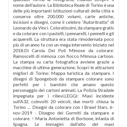
nome dell'autore. La Biblioteca Reale di Torino è una
delle più importanti istituzioni culturali della città e
conserva oltre 200.000 volumi, carte antiche,
incisioni e disegni, come il celebre “Autoritratto” di
Leonardo da Vinci. Coloratissimi, da stampare gratis
e da colorare con i pastelli, i pennarelli, i pennelli e gli
acquerelli. La struttura era stata rimodernata poco
più di un anno fa con un mega intervento iniziato nel
2018.Di Carola Dei Poli Mimose da colorare:
Ramoscelli di mimosa con fiocco Mimosa cartoon.
La stampa su carta fotografica avviene grazie a
macchine di ultima generazione. Scopri le attrazioni
migliori di Torino: Mappa turistica da stampare. I
disegni di Spongebob da stampare colorare sono
perfetti per i bambini che amano questo
personaggio dei cartoni animati. La Polizia Stradale
impegnata per i rilievi.LEGGI: Maxi incidente
sull’A32, coinvolti 20 veicoli, due morti: chiusa la
Torino … Disegni da colorare con i Brawl Stars. 6-
nov-2019 - Disegno dei Gormiti da stampare e
colorare. ↑ Maria Antonietta di Borbone, infanta di
Spagna. Le immagini dall'alto del maxi