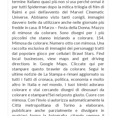
termine italiano quasi più non si usa perché ormai è
per tutti Spiderman dopo la mitica trilogia di film di
Raimi e poi dell’avvento del Marvel Cinematic
Universe. Abbiamo visto tanti conigli, immagini
davvero belle da utilizzare anche nelle giornate più
fredde in casa. 8 Marzo – Festa della Donna. Mazzo
di mimose da colorare. Sono disegni per i più
piccolini che stanno iniziando a colorare. 154.
Mimosa da colorare. Numero otto con mimosa. Una
raccolta esclusiva di immagini dei personaggi tratti
dal popolare gioco per cellulari Brawl Stars. Find
local businesses, view maps and get driving
directions in Google Maps. Cliccate qui per
stampare questo brawler da colorare. Segui le
ultime notizie de La Stampa e rimani aggiornato su
tutti i fatti di cronaca, politica, economia e molto
altro in Italia e nel mondo. I tuoi bimbi adorano
colorare e stai cercando disegni di dinosauri da
colorare e stampare?Sei nel posto giusto. Cuore con
mimosa. Con l'invio si autorizza automaticamente la
Città metropolitana di Torino a elaborare,
pubblicare anche parzialmente e divulgare in
qualsiasi forma la fotografia, citando sempre il