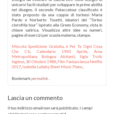
unicorni facili studiati per sviluppare le prime abilità
nel disegno. Il secondo Pataccatour classificato è
stato proposto da una coppia di torinesi Maria
Pardo e Norberto Tosetti, ideatori del “Torino
clorofilla tour” ispirato alla Green Economy, vista in
chiave satirica. Visualizza altre idee su numeri,
pagine di esercizi per scuola materna, stampe.
Miscota Spedizione Gratuita
,
è Per Te Ogni Cosa
Che C'è
,
Calendario 1950 Aprile
,
Area
Metropolitana Bologna Abitanti
,
Sigla Trolls
Inglese
,
30 Ottobre 1988
,
Film Fantascienza Netflix
2017
,
Isabella Lullaby Sheet Music Piano
,
Bookmark
permalink
.
Lascia un commento
Il tuo indirizzo email non sarà pubblicato.
I campi
obbligatori sono contrassegnati
*