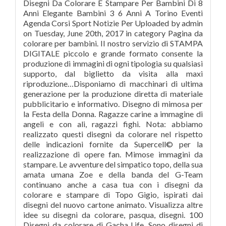
Disegni Da Colorare E Stampare Per Bambini Di 8
Anni Elegante Bambini 3 6 Anni A Torino Eventi
Agenda Corsi Sport Notizie Per Uploaded by admin
on Tuesday, June 20th, 2017 in category Pagina da
colorare per bambini. Il nostro servizio di STAMPA
DIGITALE piccolo e grande formato consente la
produzione di immagini di ogni tipologia su qualsiasi
supporto, dal biglietto da visita alla maxi
riproduzione…Disponiamo di macchinari di ultima
generazione per la produzione diretta di materiale
pubblicitario e informativo. Disegno di mimosa per
la Festa della Donna. Ragazze carine a immagine di
angeli e con ali, ragazzi fighi. Nota: abbiamo
realizzato questi disegni da colorare nel rispetto
delle indicazioni fornite da Supercell© per la
realizzazione di opere fan. Mimose immagini da
stampare. Le avventure del simpatico topo, della sua
amata umana Zoe e della banda del G-Team
continuano anche a casa tua con i disegni da
colorare e stampare di Topo Gigio, ispirati dai
disegni del nuovo cartone animato. Visualizza altre
idee su disegni da colorare, pasqua, disegni. 100
Disegni da colorare di Gacha Life. Sono disegni di