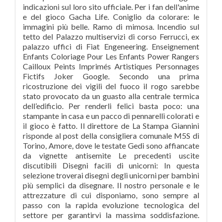
indicazioni sul loro sito ufficiale. Per i fan dell'anime
e del gioco Gacha Life. Coniglio da colorare: le
immagini più belle. Ramo di mimosa. Incendio sul
tetto del Palazzo multiservizi di corso Ferrucci, ex
palazzo uffici di Fiat Engeneering. Enseignement
Enfants Coloriage Pour Les Enfants Power Rangers
Cailloux Peints Imprimés Artistiques Personnages
Fictifs Joker Google. Secondo una prima
ricostruzione dei vigili del fuoco il rogo sarebbe
stato provocato da un guasto alla centrale termica
dell’edificio. Per renderli felici basta poco: una
stampante in casa e un pacco di pennarelli colorati e
il gioco è fatto. Il direttore de La Stampa Giannini
risponde al post della consigliera comunale M5S di
Torino, Amore, dove le testate Gedi sono affiancate
da vignette antisemite Le precedenti uscite
discutibili Disegni facili di unicorni: In questa
selezione troverai disegni degli unicorni per bambini
più semplici da disegnare. Il nostro personale e le
attrezzature di cui disponiamo, sono sempre al
passo con la rapida evoluzione tecnologica del
settore per garantirvi la massima soddisfazione.