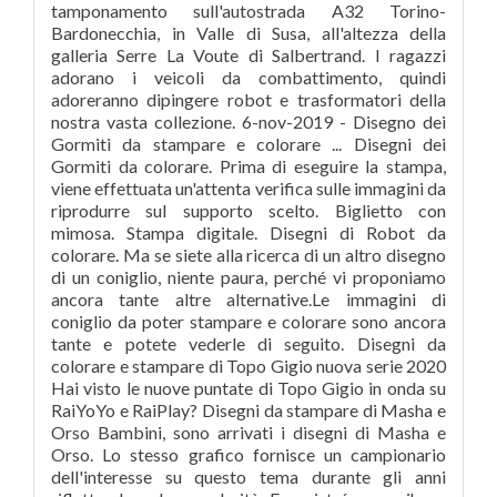
tamponamento sull'autostrada A32 Torino-
Bardonecchia, in Valle di Susa, all'altezza della
galleria Serre La Voute di Salbertrand. I ragazzi
adorano i veicoli da combattimento, quindi
adoreranno dipingere robot e trasformatori della
nostra vasta collezione. 6-nov-2019 - Disegno dei
Gormiti da stampare e colorare ... Disegni dei
Gormiti da colorare. Prima di eseguire la stampa,
viene effettuata un'attenta verifica sulle immagini da
riprodurre sul supporto scelto. Biglietto con
mimosa. Stampa digitale. Disegni di Robot da
colorare. Ma se siete alla ricerca di un altro disegno
di un coniglio, niente paura, perché vi proponiamo
ancora tante altre alternative.Le immagini di
coniglio da poter stampare e colorare sono ancora
tante e potete vederle di seguito. Disegni da
colorare e stampare di Topo Gigio nuova serie 2020
Hai visto le nuove puntate di Topo Gigio in onda su
RaiYoYo e RaiPlay? Disegni da stampare di Masha e
Orso Bambini, sono arrivati i disegni di Masha e
Orso. Lo stesso grafico fornisce un campionario
dell'interesse su questo tema durante gli anni