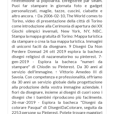
riflettendone la popolarità. Enregistrée par siham.
Puoi far stampare in giornata foto e gadget
personalizzati, maglie, tazze, cuscini, ciabatte e
altro ancora. ↑ Da 2006-02-10, The World comes to
Torino, video di presentazione della città di Torino
come introduzione alla Cerimonia di apertura dei XX
Giochi olimpici invernali, New York, NY, NBC.
Stampa la mappa gratuita di Torino: Mappa turistica
da stampare o crea la tua mappa turistica. Immagini
di unicorni facili da disegnare. 9 Disegni Da Non
Perdere Donnad 24 ott 2019 esplora la bacheca
disegni religiosi di nazarenatorino su pinterest. 7-
gen-2019 - Esplora la bacheca "numeri da
stampare" di Chiodin su Pinterest. Da 30 anni al
servizio dell'immagine. ↑ Vittorio Amedeo III di
Savoia. Con competenza e professionalità, offriamo
da 30 anni un servizio globale dalla progettazione
alla produzione della vostra immagine aziendale. I
fiori da disegnare, insieme ai disegni di cuori sono i
disegni che i bambini riproducono più facilmente.
26-mar-2019 - Esplora la bacheca "Disegni da
colorare Pasqua" di DisegniDaColorare, seguita da
2253 persone su Pinterest. Potete trovare maggiori