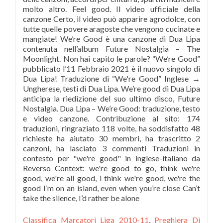
molto altro. Feel good. Il video ufficiale della
canzone Certo, il video può apparire agrodolce, con
tutte quelle povere aragoste che vengono cucinate e
mangiate! We’re Good è una canzone di Dua Lipa
contenuta nell’album Future Nostalgia – The
Moonlight. Non hai capito le parole? “We’re Good”
pubblicato l’11 Febbraio 2021 è il nuovo singolo di
Dua Lipa! Traduzione di “We're Good” Inglese →
Ungherese, testi di Dua Lipa. We’re good di Dua Lipa
anticipa la riedizione del suo ultimo disco, Future
Nostalgia. Dua Lipa – We’re Good: traduzione, testo
e video canzone. Contribuzione al sito: 174
traduzioni, ringraziato 118 volte, ha soddisfatto 48
richieste ha aiutato 30 membri, ha trascritto 2
canzoni, ha lasciato 3 commenti Traduzioni in
contesto per "we're good" in inglese-italiano da
Reverso Context: we're good to go, think we're
good, we're all good, i think we're good, we're the
good I’m on an island, even when you’re close Can’t
take the silence, I’d rather be alone
Classifica Marcatori Liga 2010-11
,
Preghiera Di