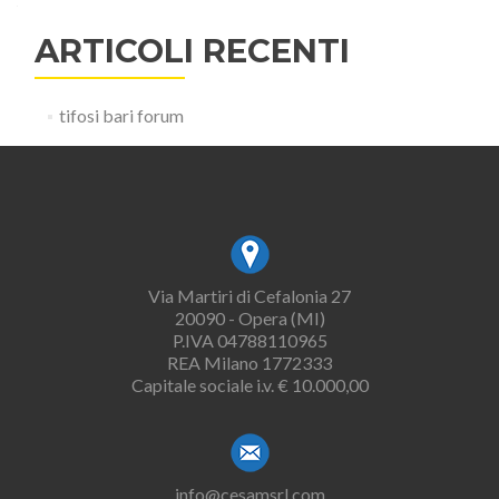
ARTICOLI RECENTI
tifosi bari forum
Via Martiri di Cefalonia 27
20090 - Opera (MI)
P.IVA 04788110965
REA Milano 1772333
Capitale sociale i.v. € 10.000,00
info@cesamsrl.com