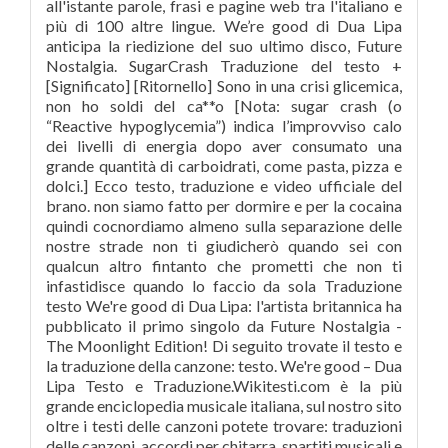
all'istante parole, frasi e pagine web tra l'italiano e
più di 100 altre lingue. We’re good di Dua Lipa
anticipa la riedizione del suo ultimo disco, Future
Nostalgia. SugarCrash Traduzione del testo +
[Significato] [Ritornello] Sono in una crisi glicemica,
non ho soldi del ca**o [Nota: sugar crash (o
“Reactive hypoglycemia”) indica l’improvviso calo
dei livelli di energia dopo aver consumato una
grande quantità di carboidrati, come pasta, pizza e
dolci.] Ecco testo, traduzione e video ufficiale del
brano. non siamo fatto per dormire e per la cocaina
quindi cocnordiamo almeno sulla separazione delle
nostre strade non ti giudicherò quando sei con
qualcun altro fintanto che prometti che non ti
infastidisce quando lo faccio da sola Traduzione
testo We're good di Dua Lipa: l'artista britannica ha
pubblicato il primo singolo da Future Nostalgia -
The Moonlight Edition! Di seguito trovate il testo e
la traduzione della canzone: testo. We're good – Dua
Lipa Testo e Traduzione.Wikitesti.com è la più
grande enciclopedia musicale italiana, sul nostro sito
oltre i testi delle canzoni potete trovare: traduzioni
delle canzoni, accordi per chitarra, spartiti musicali e