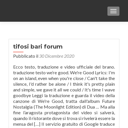
TOGGLE
tifosi bari forum
Pubblicato il
30 Dicembre 2020
Ecco testo, traduzione e video ufficiale del brano.
traduzione testo we’re good. We're Good Lyrics: I'm
on an island, even when you're close / Can't take the
silence, I'd rather be alone / I think it's pretty plain
and simple, we gave it all we could / It's time I wave
goodbye Leggi la traduzione e guarda il video della
canzone di We're Good, tratta dall'album Future
Nostalgia (The Moonlight Edition) di Dua … Ma alla
fine l’aragosta protagonista del video si salverà,
quando il ristorante dove si trova si rivelerà essere la
mensa del […] Il servizio gratuito di Google traduce