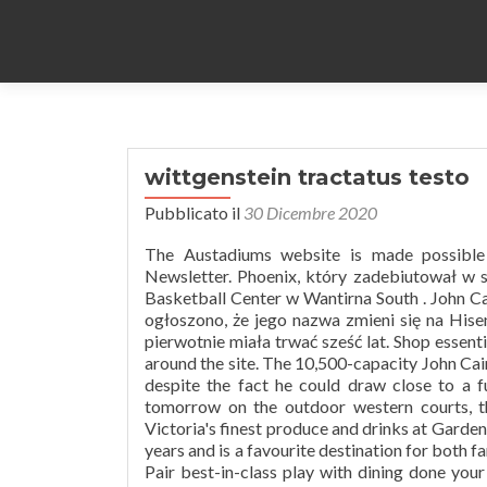
wittgenstein tractatus testo
Pubblicato il
30 Dicembre 2020
The Austadiums website is made possible by displaying some advertisements to our visitors. AAMI Park. Newsletter. Phoenix, który zadebiutował w sezonie NBL 2019–20 , dzieli swój dom z Johnem Cain Arena i State Basketball Center w Wantirna South . John Cain Arena Zone A slice of the Happy Slam . W dniu 12 maja 2008 roku ogłoszono, że jego nazwa zmieni się na Hisense Arena w ramach wartej wiele milionów dolarów transakcji, która pierwotnie miała trwać sześć lat. Shop essentials like sunscreen, Panadol and BandAids at one of the 4 huts located around the site. The 10,500-capacity John Cain Arena is the preferred venue for Australian tennis star Nick Kyrgios - despite the fact he could draw close to a full house at the 14,820-seater Rod Laver Arena. Catch the stars of tomorrow on the outdoor western courts, the stars of today in Margaret Court Arena, or relax with some of Victoria's finest produce and drinks at Garden Square. “John Cain Arena has hosted some enthralling battles over the years and is a favourite destination for both fans and players,” said Australian Open Tournament Director Craig Tiley. Pair best-in-class play with dining done your way, thanks to the food, beverage and shopping available on Grand Slam Oval. Don’t forgot to dress for a day at the tennis, to stay hydrated, bring a hat and wear lots of sunscreen! It is the second-largest . Chemist Warehouse has your health and wellness needs covered at the AO. Kort tenisowy to nawierzchnia GreenSet (w latach 2008-2019 nawierzchnia była z pleksi), a dach jest rozsuwany, co czyni go jednym z nielicznych miejsc, w których można grać w tenisa podczas deszczu. Pomimo wygaśnięcia kontraktu z końcem 2017 roku Hisense Arena pozostała nazwą obiektu jeszcze przez kilka miesięcy, skutecznie za darmo. Open in maps location for John Cain Arena. AO2021 will see The AO Chef Series evolve, as we shift our focus to celebrate all things Victoria. We introduce four exciting chefs from across regional Victoria who are leading the way with sustainable dining, utilising the best of Victorian seasonal, ethically farmed and sourced produce to showcase their unique and innovative dining experiences. Budowa rozpoczęła się pod koniec lat 90. Enjoy all the happiest moments from the Slam, along with access to a slice of Grand Slam Oval. Zwykle był używany tylko do meczów dziennych w pierwszych 10 dniach turnieju. W 2014 roku umowa o nadanie nazwy z międzynarodową firmą Hisense została przedłużona na kolejne trzy lata. Arena była używana do gry w netball w meczach Melbourne Phoenix i Melbourne Kestrels w ramach Commonwealth Bank Trophy . Book online for NBL Cup. Some of the best sights of this year’s Open won’t even be on the court: Artist Community Engagement, or “ACE” is an open-air arts walk celebrating twelve of Australia’s most renowned street artists. Stadion w Melbourne Park, Melbourne CBD, Victoria, Australia, „Hisense Arena” przekierowuje tutaj. XX wieku, a zakończyła się w 2000 roku. Contact details Visit website for NBL Cup. Pierwszy mecz Australian Open rozegrany na tym obiekcie odbył się 15 stycznia 2001 roku i trwał mniej niż dziesięć minut, kiedy Monica Seles awansowała do drugiej rundy po tym, jak Brie Rippner został kontuzjowany w drugim meczu. Największa publiczność koszykarska była 4 grudnia 2016 r. Podczas sezonu NBL 2016-17, kiedy 10 300 fanów zobaczyło, jak Melbourne United pokonało New Zealand Breakers 98–74. Charlie has presented a range of world degustation menus at his Melbourne restaurant. 3 lutego 2020 r. Wiktoriański premier Daniel Andrews ogłosił, że hala zostanie przemianowana na „John Cain Arena” na cześć Johna Caina Jr. , nieżyjącego już premiera stanu Wiktoria, który jest uważany za krytyczną postać w utrzymaniu Australian Open w Melbourne w połowie lat 80. The Arena was also used as part of the 2021 ATP Cup, a lead up tournemtn for the Australian Open. Subscribe. The AO S