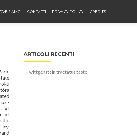
OVE SIAMO
CONTATTI
PRIVACY POLICY
CREDITS
ARTICOLI RECENTI
vide fans some of the best value tickets for the 2021 Australian Open. Jest to drugie co do wielkości miejsce i kort pokazowy Australian Open , pierwszego profesjonalnego turnieju tenisowego Wielkiego Szlema, który odbywa się każdego roku kalendarzowego. W obiekcie regularnie rozgrywane są mecze siatkówki. We’ve got every FOMO-worthy Melbourne event and experience in one
wittgenstein tractatus testo