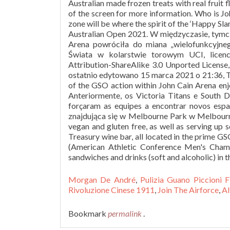
zone will be where the spirit of the ‘Happy Slam
Australian Open 2021. W międzyczasie, tym
Arena powróciła do miana „wielofunkcyjne
Świata w kolarstwie torowym UCI, licenc
Attribution-ShareAlike 3.0 Unported Licens
ostatnio edytowano 15 marca 2021 o 21:36, Th
of the GSO action within John Cain Arena enj
Anteriormente, os Victoria Titans e South 
forçaram as equipes a encontrar novos esp
znajdująca się w Melbourne Park w Melbourne ,
vegan and gluten free, as well as serving up 
Treasury wine bar, all located in the prime GS
(American Athletic Conference Men's Champi
sandwiches and drinks (soft and alcoholic) in t
Morgan De André
,
Pulizia Guano Piccioni F
Rivoluzione Cinese 1911
,
Join The Airforce
,
Al
Bookmark
permalink
.