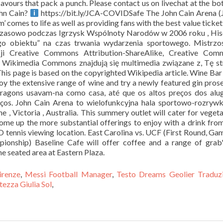
https://bit.ly/JCA-COVIDSafe The John Cain Arena 
’ comes to life as well as providing fans with the best value ticket
czasowo podczas Igrzysk Wspólnoty Narodów w 2006 roku , His
go obiektu” na czas trwania wydarzenia sportowego. Mistrzo
ji Creative Commons Attribution-ShareAlike, Creative Com
e, Wikimedia Commons znajdują się multimedia związane z, Tę s
is page is based on the copyrighted Wikipedia article. Wine Bar
oy the extensive range of wine and try a newly featured gin pros
Dragons usavam-na como casa, até que os altos preços dos alu
aços. John Cain Arena to wielofunkcyjna hala sportowo-rozryw
 Victoria , Australia. This summery outlet will cater for vegeta
some up the more substantial offerings to enjoy with a drink fro
O tennis viewing location. East Carolina vs. UCF (First Round, Ga
onship) Baseline Cafe will offer coffee and a range of grab
he seated area at Eastern Plaza.
irenze
,
Messi Football Manager
,
Testo Dreams Geolier Traduz
tezza Giulia Sol
,