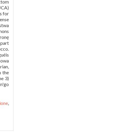
(JCA)
s for
ense
stwa
mons
tronę
 part
ecco.
guéis
kowa
rian,
m the
me 3)
'n'go
ione
,