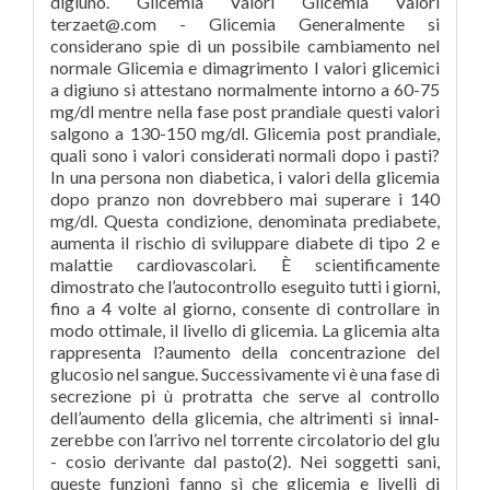
digiuno. Glicemia Valori Glicemia Valori
terzaet@.com - Glicemia Generalmente si
considerano spie di un possibile cambiamento nel
normale Glicemia e dimagrimento I valori glicemici
a digiuno si attestano normalmente intorno a 60-75
mg/dl mentre nella fase post prandiale questi valori
salgono a 130-150 mg/dl. Glicemia post prandiale,
quali sono i valori considerati normali dopo i pasti?
In una persona non diabetica, i valori della glicemia
dopo pranzo non dovrebbero mai superare i 140
mg/dl. Questa condizione, denominata prediabete,
aumenta il rischio di sviluppare diabete di tipo 2 e
malattie cardiovascolari. È scientificamente
dimostrato che l’autocontrollo eseguito tutti i giorni,
fino a 4 volte al giorno, consente di controllare in
modo ottimale, il livello di glicemia. La glicemia alta
rappresenta l?aumento della concentrazione del
glucosio nel sangue. Successivamente vi è una fase di
secrezione pi ù protratta che serve al controllo
dell’aumento della glicemia, che altrimenti si innal-
zerebbe con l’arrivo nel torrente circolatorio del glu
- cosio derivante dal pasto(2). Nei soggetti sani,
queste funzioni fanno sì che glicemia e livelli di