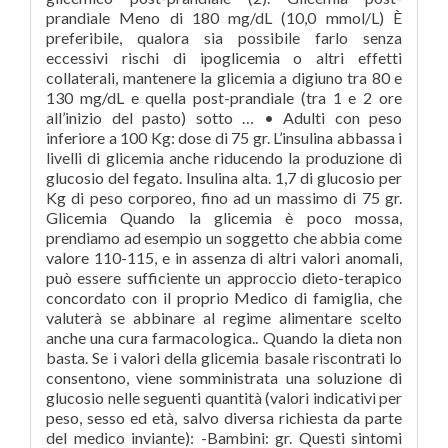
prandiale Meno di 180 mg/dL (10,0 mmol/L) È
preferibile, qualora sia possibile farlo senza
eccessivi rischi di ipoglicemia o altri effetti
collaterali, mantenere la glicemia a digiuno tra 80 e
130 mg/dL e quella post-prandiale (tra 1 e 2 ore
all’inizio del pasto) sotto … • Adulti con peso
inferiore a 100 Kg: dose di 75 gr. L’insulina abbassa i
livelli di glicemia anche riducendo la produzione di
glucosio del fegato. Insulina alta. 1,7 di glucosio per
Kg di peso corporeo, fino ad un massimo di 75 gr.
Glicemia Quando la glicemia è poco mossa,
prendiamo ad esempio un soggetto che abbia come
valore 110-115, e in assenza di altri valori anomali,
può essere sufficiente un approccio dieto-terapico
concordato con il proprio Medico di famiglia, che
valuterà se abbinare al regime alimentare scelto
anche una cura farmacologica.. Quando la dieta non
basta. Se i valori della glicemia basale riscontrati lo
consentono, viene somministrata una soluzione di
glucosio nelle seguenti quantità (valori indicativi per
peso, sesso ed età, salvo diversa richiesta da parte
del medico inviante): -Bambini: gr. Questi sintomi