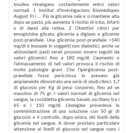
insulina rimangano costantemente entro valori
normali. 1 Institut d’Investigacions Biomèdiques
August Pi i … Più la glicemia sale e si mantiene alta
dopo un pasto, più aumenta il rischio di ictus, infarti
e di danni alla retina. 2 Obiettivi clinici per
emoglobina glicata, glicemia a digiuno e glicemie
post-prandiale. Una glicemia post-prandiale >140
mg/dl è inusuale in soggetti non diabetici, anche se
abbondanti pasti serali possono essere seguiti da
valori glicemici fino a 180 mg/dl. L'aumento o
l'abbassamento di tali valori provoca il rischio di
molte patologie gravi. Che l’iperglicemia post-
prandiale fosse pericolosa lo avevano già
ampiamente dimostrato una serie di studi clinici. 1,7
di glucosio per Kg di peso corporeo, fino ad un
massimo di 75 gr. I valori normali di glicemia nel
sangue, la cosiddetta glicemia basale, oscillano tra i
65 e i 110 mg/dl. L’indagine prevedeva la
somministrazione di una soluzione con 50 gr di
glucosio e il controllo, dopo un’ora, dei livelli della
glicemia nel sangue. A dover prestare particolare
attenzione ai livelli di glucosio nel sangue sono i