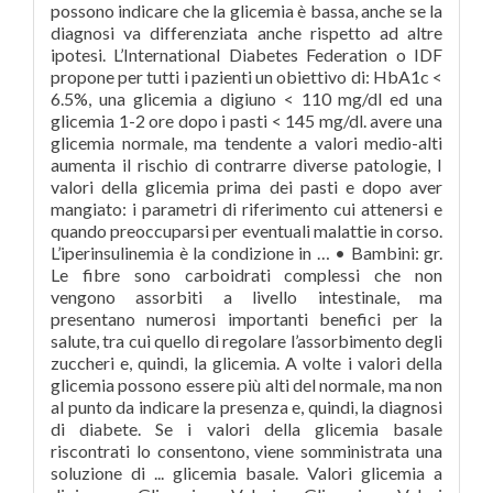
possono indicare che la glicemia è bassa, anche se la
diagnosi va differenziata anche rispetto ad altre
ipotesi. L’International Diabetes Federation o IDF
propone per tutti i pazienti un obiettivo di: HbA1c <
6.5%, una glicemia a digiuno < 110 mg/dl ed una
glicemia 1-2 ore dopo i pasti < 145 mg/dl. avere una
glicemia normale, ma tendente a valori medio-alti
aumenta il rischio di contrarre diverse patologie, I
valori della glicemia prima dei pasti e dopo aver
mangiato: i parametri di riferimento cui attenersi e
quando preoccuparsi per eventuali malattie in corso.
L’iperinsulinemia è la condizione in … • Bambini: gr.
Le fibre sono carboidrati complessi che non
vengono assorbiti a livello intestinale, ma
presentano numerosi importanti benefici per la
salute, tra cui quello di regolare l’assorbimento degli
zuccheri e, quindi, la glicemia. A volte i valori della
glicemia possono essere più alti del normale, ma non
al punto da indicare la presenza e, quindi, la diagnosi
di diabete. Se i valori della glicemia basale
riscontrati lo consentono, viene somministrata una
soluzione di ... glicemia basale. Valori glicemia a