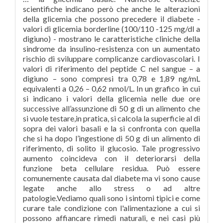
scientifiche indicano però che anche le alterazioni
della glicemia che possono precedere il diabete -
valori di glicemia borderline (100/110 -125 mg/dl a
digiuno) - mostrano le caratteristiche cliniche della
sindrome da insulino-resistenza con un aumentato
rischio di sviluppare complicanze cardiovascolari. I
valori di riferimento del peptide C nel sangue – a
digiuno – sono compresi tra 0,78 e 1,89 ng/mL
equivalenti a 0,26 – 0,62 nmol/L. In un grafico in cui
si indicano i valori della glicemia nelle due ore
successive all’assunzione di 50 g di un alimento che
si vuole testare,in pratica, si calcola la superficie al di
sopra dei valori basali e la si confronta con quella
che si ha dopo l’ingestione di 50 g di un alimento di
riferimento, di solito il glucosio. Tale progressivo
aumento coincideva con il deteriorarsi della
funzione beta cellulare residua. Può essere
comunemente causata dal diabete ma vi sono cause
legate anche allo stress o ad altre
patologie.Vediamo quali sono i sintomi tipici e come
curare tale condizione con l'alimentazione a cui si
possono affiancare rimedi naturali, e nei casi più