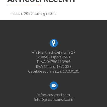
canale 20 streaming estero
Via Martiri di Cefalonia 27
20090 - Opera (MI)
P.IVA 04788110965
REA Milano 1772333
Capitale sociale i.v. € 10.000,00
info@cesamsrl.com
info@pec.cesamsrl.com