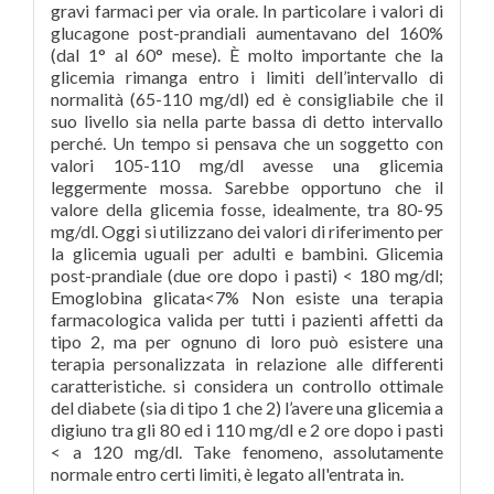
gravi farmaci per via orale. In particolare i valori di
glucagone post-prandiali aumentavano del 160%
(dal 1° al 60° mese). È molto importante che la
glicemia rimanga entro i limiti dell’intervallo di
normalità (65-110 mg/dl) ed è consigliabile che il
suo livello sia nella parte bassa di detto intervallo
perché. Un tempo si pensava che un soggetto con
valori 105-110 mg/dl avesse una glicemia
leggermente mossa. Sarebbe opportuno che il
valore della glicemia fosse, idealmente, tra 80-95
mg/dl. Oggi si utilizzano dei valori di riferimento per
la glicemia uguali per adulti e bambini. Glicemia
post-prandiale (due ore dopo i pasti) < 180 mg/dl;
Emoglobina glicata<7% Non esiste una terapia
farmacologica valida per tutti i pazienti affetti da
tipo 2, ma per ognuno di loro può esistere una
terapia personalizzata in relazione alle differenti
caratteristiche. si considera un controllo ottimale
del diabete (sia di tipo 1 che 2) l’avere una glicemia a
digiuno tra gli 80 ed i 110 mg/dl e 2 ore dopo i pasti
< a 120 mg/dl. Take fenomeno, assolutamente
normale entro certi limiti, è legato all'entrata in.