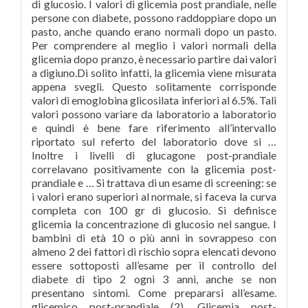
di glucosio. I valori di glicemia post prandiale, nelle
persone con diabete, possono raddoppiare dopo un
pasto, anche quando erano normali dopo un pasto.
Per comprendere al meglio i valori normali della
glicemia dopo pranzo, è necessario partire dai valori
a digiuno.Di solito infatti, la glicemia viene misurata
appena svegli. Questo solitamente corrisponde
valori di emoglobina glicosilata inferiori al 6.5%. Tali
valori possono variare da laboratorio a laboratorio
e quindi è bene fare riferimento all’intervallo
riportato sul referto del laboratorio dove si …
Inoltre i livelli di glucagone post-prandiale
correlavano positivamente con la glicemia post-
prandiale e … Si trattava di un esame di screening: se
i valori erano superiori al normale, si faceva la curva
completa con 100 gr di glucosio. Si definisce
glicemia la concentrazione di glucosio nel sangue. I
bambini di età 10 o più anni in sovrappeso con
almeno 2 dei fattori di rischio sopra elencati devono
essere sottoposti all’esame per il controllo del
diabete di tipo 2 ogni 3 anni, anche se non
presentano sintomi. Come prepararsi all’esame.
glicemico post-prandiale (2). Glicemia post-