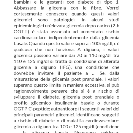
bambini e le gestanti con diabete di tipo 1.
Abbassare la glicemia con le fibre. Vorrei
cortesemente conoscere quando questi valori
glicemici sono patologici. In alcuni studi
epidemiologici un'elevata glicemia dopo carico (2-h
OGTT) è stata associata ad aumentato rischio
cardiovascolare indipendentemente dalla glicemia
basale. Quando questo valore supera i 100 mg/dl, c’è
qualcosa che non funziona. A digiuno, i valori
glicemici possono variare dai 70 ai 110 mg/dl; tra
110 e 125 mg/dl si tratta di condizione di alterata
glicemia a digiuno (IFG), una condizione che
dovrebbe invitare il paziente a … Se, dalla
misurazione della glicemia post prandiale, i valori
superano questo limite in maniera eccessiva, si può
ragionevolmente pensare che si è a rischio di
sviluppare il diabete. glicemia post prandiale o
profilo glicemico insulinemia basale o durante
OGTP C-peptide; autoanticorpi I seguenti valori dei
principali parametri glicemici, identificano soggetti
a rischio di diabete o di malattia cardiovascolare:
glicemia a digiuno tra 100 e 125 mg/dl (condizione
… la glicemia basale. Numerose evidenze