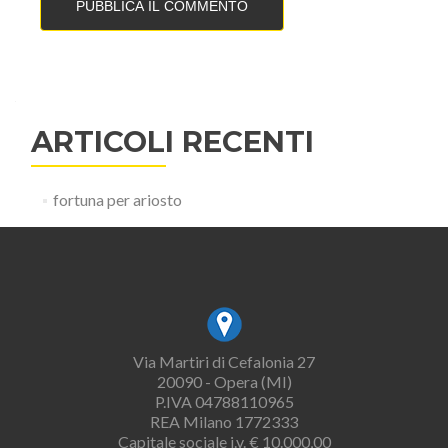
ARTICOLI RECENTI
fortuna per ariosto
Via Martiri di Cefalonia 27
20090 - Opera (MI)
P.IVA 04788110965
REA Milano 1772333
Capitale sociale i.v. € 10.000,00