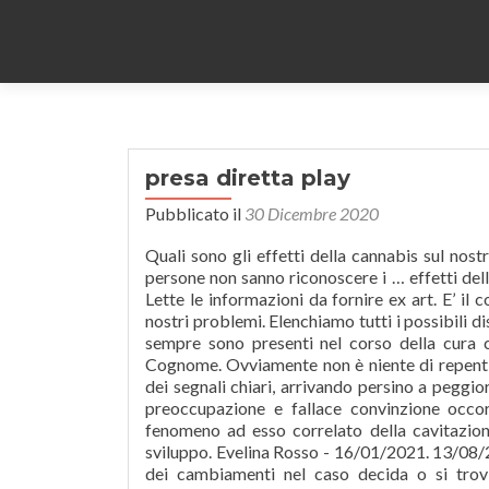
presa diretta play
Pubblicato il
30 Dicembre 2020
Quali sono gli effetti della cannabis sul nostro cervello? Gli esperti in questo campo ci dicono che, in generale, le persone non sanno riconoscere i … effetti della pressione sul corpo umano Effetti della pressione sul corpo umano . Lette le informazioni da fornire ex art. E’ il corpo che si fa portavoce delle nostre ansie, delle nostre delusioni, dei nostri problemi. Elenchiamo tutti i possibili disturbi che la somministrazione del farmaco può provocare ma che non sempre sono presenti nel corso della cura che nella maggioranza dei casi ha pochi effetti collaterali. E-MAIL. Cognome. Ovviamente non è niente di repentino, ma gradualmente gli effetti di uno stop prolungato possono dare dei segnali chiari, arrivando persino a peggiorare la qualità della vita. Per poter, però, sgombrare il campo da ogni preoccupazione e fallace convinzione occorrono un minimo di conoscenze sulla natura degli ultrasuoni e sul fenomeno ad esso correlato della cavitazione. Ecco cosa succede quando si fuma la marijuana. 1.1 Effetti sullo sviluppo. Evelina Rosso - 16/01/2021. 13/08/2020. Un soggetto allenato o comunque attivo fisicamente può notare dei cambiamenti nel caso decida o si trovi costretto a interrompere le proprie abitudini motorie. In alcune circostanze, è anche normale, come ad esempio dopo la perdita di una persona cara o un'esperienza traumatica. Email. Gli effetti sul cervello delle depressioni ricorrenti. Qualunqu La dipendenza si definisce fisica quando l'organismo non è capace di lavorare CONDIVIDI. A volte è normale non vedere la relazione e limitarsi a ricorrere ai farmaci e ai più svariati trattamenti senza comprenderne l’origine, il vero fattore scatenante. Gli effetti sul corpo delle emozioni e dei pensieri negativi. CONDIVIDI . TWEET. Gli effetti della depressione nel tuo corpo. 2021; La depreione è una delle malattie mentali più comuni negli tati Uniti, che colpice circa 26 per cento degli adulti. L'amitriptilina (Elavil) o la doxepina (Sinequan), a dosi basse (10-15 mg), possiedono una considerabile efficacia nel favorire il sonno, se si prendono prima di andare a dormire. Intervista a Mario Dorigato sugli effetti della biogeologi sul corpo umano e qualità energetica dei cibi all'interno del programma radiofonico COSE DELL'ALTRO MONDO il … La depreione è tecnicamente un diturbo mentale, ma influice anche ull . 11. Questi sintomi-messaggio racchiudono una richiesta d’aiuto, un disagio psicologico, una condizione di ansia o di disadattamento, una depressione mascherata, così definita perché non riconosciuta dal soggetto in quanto del tutto inconscia. La depressione è una delle malattie mentali più comuni negli Stati Uniti, che colpisce circa 26 per cento degli adulti. Per quanto riguarda il sistema circolatorio, i vasi sanguigni si restringono e il sangue diventa più denso. Se la persona depressa si rifiuta di chiedere aiuto, il problema è aggravato per il resto dei membri della famiglia. non si può prevedere come gli ormoni agiscano sul tuo corpo e la tua psiche! By. Nella discussione decennale sul fatto che la cannabis aiuti a prevenire o / e curare il cancro, la risposta inequivocabile, secondo i veterani ricercatori della cannabis, è: aiuta con diversi sintomi ma non scommettere sulla tua vita. a me ha fatto abbassare, fino a farmelo smettere del tutto, il desiderio sessuale e non mi faceva lubrificare naturalmente. una mia amica ad esempio era spesso triste e piangeva con facilità. A parte gli effetti terapeutici, in casi di depressione ed ansia, alcuni antidepressivi hanno un effetto sedativo. Sintomi fisici della depressione. E’ contagiosa nel modo più positivo possibile. Altre volte, possono essere causati da uno squilibrio chimico fisiologico. Trattamento della depressione nell’anziano Attenzione: Aggiornata al 2011 2. Appurato che i solidi e i liquidi sono incomprimibili e che le variazioni della pressione ambiente non portano loro nessuna variazione di volume, indirizziamo il nostro inte