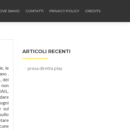
OVE SIAMO
CONTATTI
PRIVACY POLICY
CREDITS
ARTICOLI RECENTI
 Effetti della depressione sul corpo . Due dei comportamenti più importanti della bulimia sono l’abbuffata (mangiare molto cibo) e lo spurgo (vomito autoindotto), ma la bulimia comprende molto di più. Quali sono gli effetti della tristezza sul corpo? Introduzione La depressione nella terza età è curabile nell’80/85% dei casi. Correggere i livelli chimici del corpo può anche ai
presa diretta play