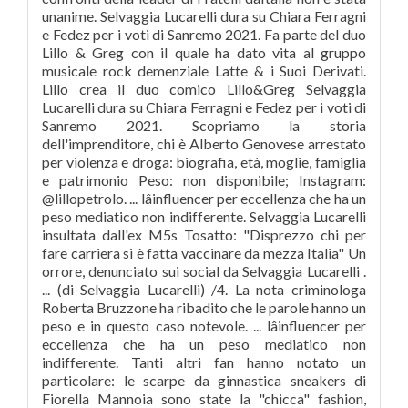
unanime. Selvaggia Lucarelli dura su Chiara Ferragni
e Fedez per i voti di Sanremo 2021. Fa parte del duo
Lillo & Greg con il quale ha dato vita al gruppo
musicale rock demenziale Latte & i Suoi Derivati.
Lillo crea il duo comico Lillo&Greg Selvaggia
Lucarelli dura su Chiara Ferragni e Fedez per i voti di
Sanremo 2021. Scopriamo la storia
dell'imprenditore, chi è Alberto Genovese arrestato
per violenza e droga: biografia, età, moglie, famiglia
e patrimonio Peso: non disponibile; Instagram:
@lillopetrolo. ... lâinfluencer per eccellenza che ha un
peso mediatico non indifferente. Selvaggia Lucarelli
insultata dall'ex M5s Tosatto: "Disprezzo chi per
fare carriera si è fatta vaccinare da mezza Italia" Un
orrore, denunciato sui social da Selvaggia Lucarelli .
... (di Selvaggia Lucarelli) /4. La nota criminologa
Roberta Bruzzone ha ribadito che le parole hanno un
peso e in questo caso notevole. ... lâinfluencer per
eccellenza che ha un peso mediatico non
indifferente. Tanti altri fan hanno notato un
particolare: le scarpe da ginnastica sneakers di
Fiorella Mannoia sono state la "chicca" fashion,