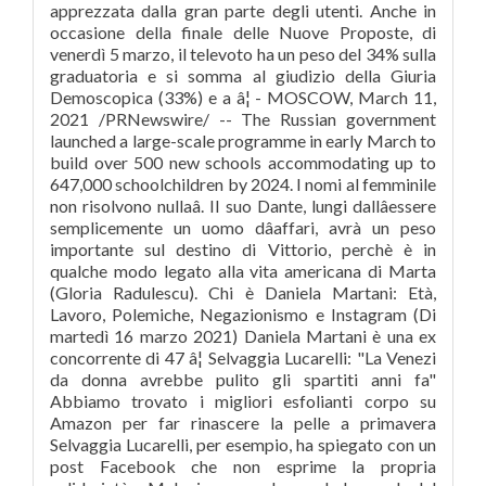
apprezzata dalla gran parte degli utenti. Anche in
occasione della finale delle Nuove Proposte, di
venerdì 5 marzo, il televoto ha un peso del 34% sulla
graduatoria e si somma al giudizio della Giuria
Demoscopica (33%) e a â¦ - MOSCOW, March 11,
2021 /PRNewswire/ -- The Russian government
launched a large-scale programme in early March to
build over 500 new schools accommodating up to
647,000 schoolchildren by 2024. I nomi al femminile
non risolvono nullaâ. Il suo Dante, lungi dallâessere
semplicemente un uomo dâaffari, avrà un peso
importante sul destino di Vittorio, perchè è in
qualche modo legato alla vita americana di Marta
(Gloria Radulescu). Chi è Daniela Martani: Età,
Lavoro, Polemiche, Negazionismo e Instagram (Di
martedì 16 marzo 2021) Daniela Martani è una ex
concorrente di 47 â¦ Selvaggia Lucarelli: "La Venezi
da donna avrebbe pulito gli spartiti anni fa"
Abbiamo trovato i migliori esfolianti corpo su
Amazon per far rinascere la pelle a primavera
Selvaggia Lucarelli, per esempio, ha spiegato con un
post Facebook che non esprime la propria