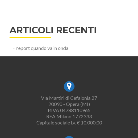
ARTICOLI RECENTI
report quando va in onda
Via Martiri di Cefalonia 27
20090 - Opera (MI)
P.IVA 04788110965
REA Milano 1772333
Capitale sociale i.v. € 10.000,00