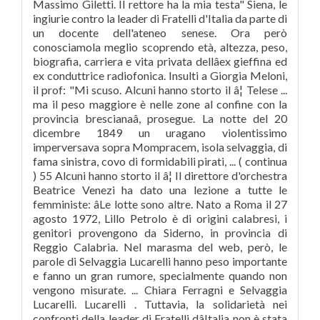
Massimo Giletti. Il rettore ha la mia testa" Siena, le
ingiurie contro la leader di Fratelli d'Italia da parte di
un docente dell'ateneo senese. Ora però
conosciamola meglio scoprendo età, altezza, peso,
biografia, carriera e vita privata dellâex gieffina ed
ex conduttrice radiofonica. Insulti a Giorgia Meloni,
il prof: "Mi scuso. Alcuni hanno storto il â¦ Telese ...
ma il peso maggiore è nelle zone al confine con la
provincia brescianaâ, prosegue. La notte del 20
dicembre 1849 un uragano violentissimo
imperversava sopra Mompracem, isola selvaggia, di
fama sinistra, covo di formidabili pirati, ... ( continua
) 55 Alcuni hanno storto il â¦ Il direttore d'orchestra
Beatrice Venezi ha dato una lezione a tutte le
femministe: âLe lotte sono altre. Nato a Roma il 27
agosto 1972, Lillo Petrolo è di origini calabresi, i
genitori provengono da Siderno, in provincia di
Reggio Calabria. Nel marasma del web, però, le
parole di Selvaggia Lucarelli hanno peso importante
e fanno un gran rumore, specialmente quando non
vengono misurate. ... Chiara Ferragni e Selvaggia
Lucarelli. Lucarelli . Tuttavia, la solidarietà nei
confronti della leader di Fratelli dâItalia non è stata