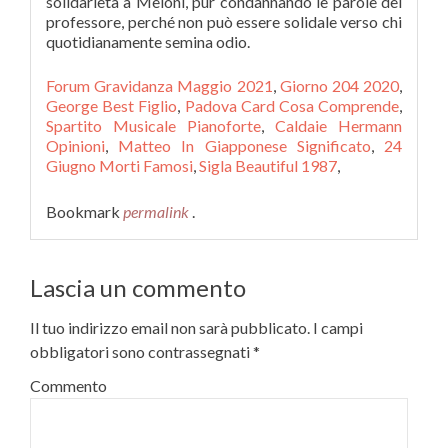
solidarietà a Meloni, pur condannando le parole del
professore, perché non può essere solidale verso chi
quotidianamente semina odio.
Forum Gravidanza Maggio 2021
,
Giorno 204 2020
,
George Best Figlio
,
Padova Card Cosa Comprende
,
Spartito Musicale Pianoforte
,
Caldaie Hermann
Opinioni
,
Matteo In Giapponese Significato
,
24
Giugno Morti Famosi
,
Sigla Beautiful 1987
,
Bookmark
permalink
.
Lascia un commento
Il tuo indirizzo email non sarà pubblicato.
I campi
obbligatori sono contrassegnati
*
Commento