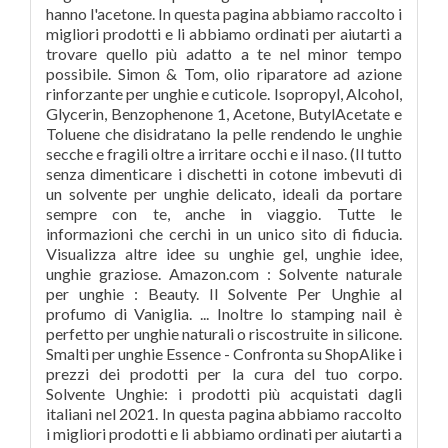
hanno l'acetone. In questa pagina abbiamo raccolto i
migliori prodotti e li abbiamo ordinati per aiutarti a
trovare quello più adatto a te nel minor tempo
possibile. Simon & Tom, olio riparatore ad azione
rinforzante per unghie e cuticole. Isopropyl, Alcohol,
Glycerin, Benzophenone 1, Acetone, ButylAcetate e
Toluene che disidratano la pelle rendendo le unghie
secche e fragili oltre a irritare occhi e il naso. (Il tutto
senza dimenticare i dischetti in cotone imbevuti di
un solvente per unghie delicato, ideali da portare
sempre con te, anche in viaggio. Tutte le
informazioni che cerchi in un unico sito di fiducia.
Visualizza altre idee su unghie gel, unghie idee,
unghie graziose. Amazon.com : Solvente naturale
per unghie : Beauty. Il Solvente Per Unghie al
profumo di Vaniglia. ... Inoltre lo stamping nail è
perfetto per unghie naturali o riscostruite in silicone.
Smalti per unghie Essence - Confronta su ShopAlike i
prezzi dei prodotti per la cura del tuo corpo.
Solvente Unghie: i prodotti più acquistati dagli
italiani nel 2021. In questa pagina abbiamo raccolto
i migliori prodotti e li abbiamo ordinati per aiutarti a