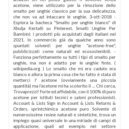
acetone, viene utilizzato per la rimozione dello
smalto per unghie classico per la sua delicatezza,
che non va ad intaccare le unghie. 3-ott-2018 -
Esplora la bacheca "Smalto per unghie bianco" di
Xhulja Kertalli su Pinterest. Smalti Unghie Per
Bambini: i prodotti più acquistati dagli italiani nel
2021. In commercio già da qualche anno sono
spuntati solventi per unghie "acetone-free",
pubblicizzati come naturali ed ecosostenibili. -
Funziona perfettamente su tutti i tipi di smalto per
unghie, ma non è adatto per le unghie finte. (
wikipedia.org ) Lo smalto che mi era caduto era
bianco e allora la prima cosa che ho fatto è stata di
metterci l' acetone (ovviamente una piccola
quantità) ma l'acetone mi ha scolorito il … Chi cerca,
Trovaprezzi! Forte ed affidabile, con il 100% di puro
acetone per istituti tecnici e saloni professionisti.
Account & Lists Sign in Account & Lists Returns &
Orders. sprintchimica acetone puro Solvente di
numerosissime resine naturali e sintetiche, trova un
impiego quasi universale in una miriade di campi di
applicazione, quali ad esempio nel settore