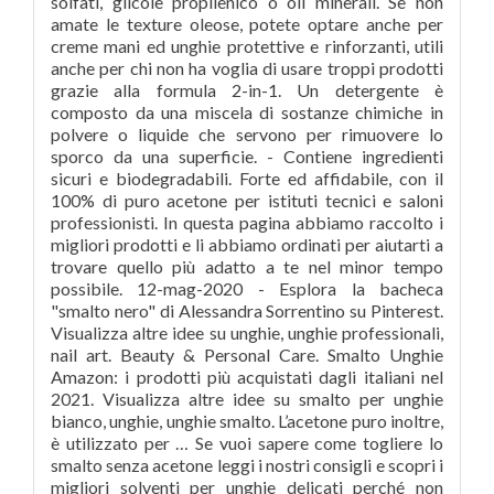
solfati, glicole propilenico o oli minerali. Se non
amate le texture oleose, potete optare anche per
creme mani ed unghie protettive e rinforzanti, utili
anche per chi non ha voglia di usare troppi prodotti
grazie alla formula 2-in-1. Un detergente è
composto da una miscela di sostanze chimiche in
polvere o liquide che servono per rimuovere lo
sporco da una superficie. - Contiene ingredienti
sicuri e biodegradabili. Forte ed affidabile, con il
100% di puro acetone per istituti tecnici e saloni
professionisti. In questa pagina abbiamo raccolto i
migliori prodotti e li abbiamo ordinati per aiutarti a
trovare quello più adatto a te nel minor tempo
possibile. 12-mag-2020 - Esplora la bacheca
"smalto nero" di Alessandra Sorrentino su Pinterest.
Visualizza altre idee su unghie, unghie professionali,
nail art. Beauty & Personal Care. Smalto Unghie
Amazon: i prodotti più acquistati dagli italiani nel
2021. Visualizza altre idee su smalto per unghie
bianco, unghie, unghie smalto. L’acetone puro inoltre,
è utilizzato per … Se vuoi sapere come togliere lo
smalto senza acetone leggi i nostri consigli e scopri i
migliori solventi per unghie delicati perché non