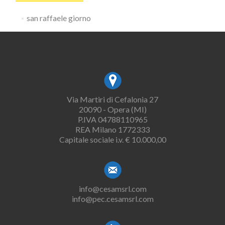
san raffaele giorno
Via Martiri di Cefalonia 27
20090 - Opera (MI)
P.IVA 04788110965
REA Milano 1772333
Capitale sociale i.v. € 10.000,00
info@cesamsrl.com
info@pec.cesamsrl.com