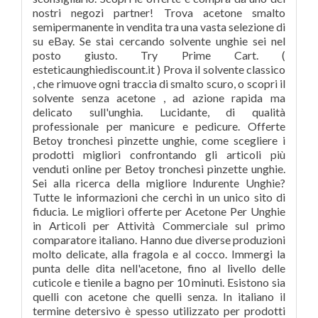
nostri negozi partner! Trova acetone smalto
semipermanente in vendita tra una vasta selezione di
su eBay. Se stai cercando solvente unghie sei nel
posto giusto. Try Prime Cart. (
esteticaunghiediscount.it ) Prova il solvente classico
, che rimuove ogni traccia di smalto scuro, o scopri il
solvente senza acetone , ad azione rapida ma
delicato sull'unghia. Lucidante, di qualità
professionale per manicure e pedicure. Offerte
Betoy tronchesi pinzette unghie, come scegliere i
prodotti migliori confrontando gli articoli più
venduti online per Betoy tronchesi pinzette unghie.
Sei alla ricerca della migliore Indurente Unghie?
Tutte le informazioni che cerchi in un unico sito di
fiducia. Le migliori offerte per Acetone Per Unghie
in Articoli per Attività Commerciale sul primo
comparatore italiano. Hanno due diverse produzioni
molto delicate, alla fragola e al cocco. Immergi la
punta delle dita nell'acetone, fino al livello delle
cuticole e tienile a bagno per 10 minuti. Esistono sia
quelli con acetone che quelli senza. In italiano il
termine detersivo è spesso utilizzato per prodotti