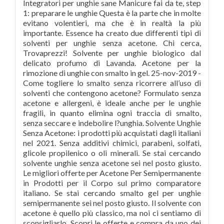
Integratori per unghie sane Manicure fai da te, step
1: preparare le unghie Questa è la parte che in molte
evitano volentieri, ma che è in realtà la più
importante. Essence ha creato due differenti tipi di
solventi per unghie senza acetone. Chi cerca,
Trovaprezzi! Solvente per unghie biologico dal
delicato profumo di Lavanda. Acetone per la
rimozione di unghie con smalto in gel. 25-nov-2019 -
Come togliere lo smalto senza ricorrere all’uso di
solventi che contengono acetone? Formulato senza
acetone e allergeni, è ideale anche per le unghie
fragili, in quanto elimina ogni traccia di smalto,
senza seccare e indebolire l?unghia. Solvente Unghie
Senza Acetone: i prodotti più acquistati dagli italiani
nel 2021. Senza additivi chimici, parabeni, solfati,
glicole propilenico o oli minerali. Se stai cercando
solvente unghie senza acetone sei nel posto giusto.
Le migliori offerte per Acetone Per Semipermanente
in Prodotti per il Corpo sul primo comparatore
italiano. Se stai cercando smalto gel per unghie
semipermanente sei nel posto giusto. Il solvente con
acetone è quello più classico, ma noi ci sentiamo di
sconsigliarlo. Scopri le offerte e compra da uno dei