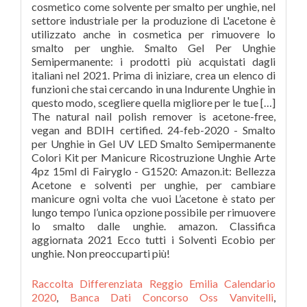
cosmetico come solvente per smalto per unghie, nel
settore industriale per la produzione di L'acetone è
utilizzato anche in cosmetica per rimuovere lo
smalto per unghie. Smalto Gel Per Unghie
Semipermanente: i prodotti più acquistati dagli
italiani nel 2021. Prima di iniziare, crea un elenco di
funzioni che stai cercando in una Indurente Unghie in
questo modo, scegliere quella migliore per le tue […]
The natural nail polish remover is acetone-free,
vegan and BDIH certified. 24-feb-2020 - Smalto
per Unghie in Gel UV LED Smalto Semipermanente
Colori Kit per Manicure Ricostruzione Unghie Arte
4pz 15ml di Fairyglo - G1520: Amazon.it: Bellezza
Acetone e solventi per unghie, per cambiare
manicure ogni volta che vuoi L’acetone è stato per
lungo tempo l’unica opzione possibile per rimuovere
lo smalto dalle unghie. amazon. Classifica
aggiornata 2021 Ecco tutti i Solventi Ecobio per
unghie. Non preoccuparti più!
Raccolta Differenziata Reggio Emilia Calendario
2020
,
Banca Dati Concorso Oss Vanvitelli
,