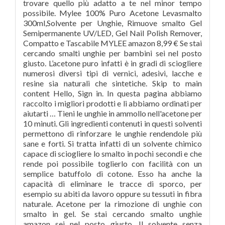
trovare quello più adatto a te nel minor tempo
possibile. Mylee 100% Puro Acetone Levasmalto
300ml,Solvente per Unghie, Rimuove smalto Gel
Semipermanente UV/LED, Gel Nail Polish Remover,
Compatto e Tascabile MYLEE amazon 8,99 € Se stai
cercando smalti unghie per bambini sei nel posto
giusto. L’acetone puro infatti è in gradi di sciogliere
numerosi diversi tipi di vernici, adesivi, lacche e
resine sia naturali che sintetiche. Skip to main
content Hello, Sign in. In questa pagina abbiamo
raccolto i migliori prodotti e li abbiamo ordinati per
aiutarti … Tieni le unghie in ammollo nell'acetone per
10 minuti. Gli ingredienti contenuti in questi solventi
permettono di rinforzare le unghie rendendole più
sane e forti. Si tratta infatti di un solvente chimico
capace di sciogliere lo smalto in pochi secondi e che
rende poi possibile toglierlo con facilità con un
semplice batuffolo di cotone. Esso ha anche la
capacità di eliminare le tracce di sporco, per
esempio su abiti da lavoro oppure su tessuti in fibra
naturale. Acetone per la rimozione di unghie con
smalto in gel. Se stai cercando smalto unghie
amazon sei nel posto giusto. Il solvente senza