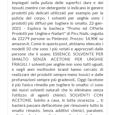
impiegati nella pulizia delle superfici dure e dei
tessuti, mentre con detergente si indicano in genere
prodotti più delicati utilizzati per esempio per la
pulizia del corpo. I solventi per unghie sono i
prodotti più diffusi per togliere lo smalto. 22-gen-
2021 - Esplora la bacheca "Promo ed Offerte
Prodotti per Unghie e Nailart" di Pics Nails, seguita
da 22279 persone su Pinterest. Prezzo: 14,90€ su
amazon.it. Come in questo post, abbiamo elencato i
modelli 50 che sono i più votati e apprezzati dalle
persone che li usano. ESSENCE: SOLVENTE PER
SMALTO SENZA ACETONE PER UNGHIE
FRAGILI. I solventi per unghie non sono tutti uguali,
e negli anni moltissimi brand hanno cercato di
realizzare dei prodotti sempre meno tossici e dalle
profumazioni sempre più gradevoli.. Oggi l’acetone
è più l’unico rimedio per togliere lo smalto: ci sono
dei nuovi solventi naturali che lo eliminano senza
l’utilizzo di agenti chimici. SOLVENTI CON
ACETONE. Subito a casa, in tutta sicurezza. ... ti
basterà passare dell’acetone per rimuovere tutto lo
smalto rimasto. Senza additivi chimici, parabeni,