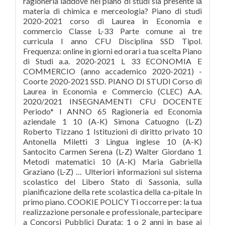
ragioneria laddove nel piano di studi sia presente la
materia di chimica e merceologia? Piano di studi
2020-2021 corso di Laurea in Economia e
commercio Classe L-33 Parte comune ai tre
curricula I anno CFU Disciplina SSD Tipol.
Frequenza: online in giorni ed orari a tua scelta Piano
di Studi a.a. 2020-2021 L 33 ECONOMIA E
COMMERCIO (anno accademico 2020-2021) -
Coorte 2020-2021 SSD. PIANO DI STUDI Corso di
Laurea in Economia e Commercio (CLEC) A.A.
2020/2021 INSEGNAMENTI CFU DOCENTE
Periodo* I ANNO 65 Ragioneria ed Economia
aziendale 1 10 (A-K) Simona Catuogno (L-Z)
Roberto Tizzano 1 Istituzioni di diritto privato 10
Antonella Miletti 3 Lingua inglese 10 (A-K)
Santocito Carmen Serena (L-Z) Walter Giordano 1
Metodi matematici 10 (A-K) Maria Gabriella
Graziano (L-Z) … Ulteriori informazioni sul sistema
scolastico del Libero Stato di Sassonia, sulla
pianificazione della rete scolastica della ca-pitale In
primo piano. COOKIE POLICY Ti occorre per: la tua
realizzazione personale e professionale, partecipare
a Concorsi Pubblici Durata: 1 o 2 anni in base ai