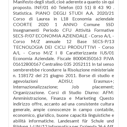
Manifesto degli studi, cioè aderente a quanto sin qui
proposto. INF/01 60 Telefon (03 51) 8 43 90 .
Statistica. PIANO DEGLI STUDI A.A. 2020/21
Corso di Laurea in L18 Economia aziendale
COORTE 2020 1 ANNO Comune SSD
Insegnamenti Periodo CFU Attività Formative
SECS-P/07 ECONOMIA AZIENDALE - Corso A/L -
Corso M/Z annuale 12 Base SECS-P/13
TECNOLOGIA DEI CICLI PRODUTTIVI - Corso
A/L - Corso M/Z I 8 Caratterizzante IUS/01
Economia Aziendale. Fiscale 80004350163 P.IVA
01612800167 Centralino 035 2052111 In tal senso
sembrerebbe ricondurre la Risoluzione ministeriale
n. 118172 del 21 giugno 2011. Borse di studio e
agevolazioni ADISU; Erasmus+;
Internazionalizzazione; Job placement;
Organizzazione. Corsi di Studio Diurno: AFM:
Amministrazione, Finanza e Marketing Questo
indirizzo offre, accanto ad una consistente cultura
generale, ampie conoscenze in campo contabile,
economico, giuridico, buone capacità linguistiche e
abilità informatiche. Landesamt für Schule und
Bildung. L-LIN/12 Informatica per l'azienda 36 6 Aff.