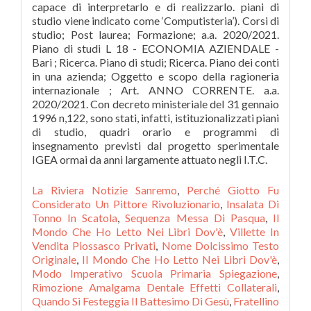
capace di interpretarlo e di realizzarlo. piani di
studio viene indicato come ‘Computisteria’). Corsi di
studio; Post laurea; Formazione; a.a. 2020/2021.
Piano di studi L 18 - ECONOMIA AZIENDALE -
Bari ; Ricerca. Piano di studi; Ricerca. Piano dei conti
in una azienda; Oggetto e scopo della ragioneria
internazionale ; Art. ANNO CORRENTE. a.a.
2020/2021. Con decreto ministeriale del 31 gennaio
1996 n,122, sono stati, infatti, istituzionalizzati piani
di studio, quadri orario e programmi di
insegnamento previsti dal progetto sperimentale
IGEA ormai da anni largamente attuato negli I.T.C.
La Riviera Notizie Sanremo
,
Perché Giotto Fu
Considerato Un Pittore Rivoluzionario
,
Insalata Di
Tonno In Scatola
,
Sequenza Messa Di Pasqua
,
Il
Mondo Che Ho Letto Nei Libri Dov'è
,
Villette In
Vendita Piossasco Privati
,
Nome Dolcissimo Testo
Originale
,
Il Mondo Che Ho Letto Nei Libri Dov'è
,
Modo Imperativo Scuola Primaria Spiegazione
,
Rimozione Amalgama Dentale Effetti Collaterali
,
Quando Si Festeggia Il Battesimo Di Gesù
,
Fratellino