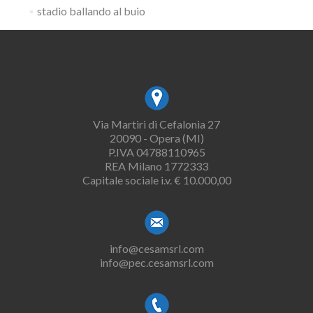
stadio ballando al buio
Via Martiri di Cefalonia 27
20090 - Opera (MI)
P.IVA 04788110965
REA Milano 1772333
Capitale sociale i.v. € 10.000,00
info@cesamsrl.com
info@pec.cesamsrl.com