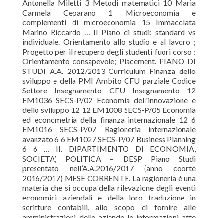
Antonella Miletti 3 Metodi matematici 10 Maria
Carmela Ceparano 1 Microeconomia e
complementi di microeconomia 15 Immacolata
Marino Riccardo … Il Piano di studi: standard vs
individuale. Orientamento allo studio e al lavoro ;
Progetto per il recupero degli studenti fuori corso ;
Orientamento consapevole; Placement. PIANO DI
STUDI A.A. 2012/2013 Curriculum Finanza dello
sviluppo e della PMI Ambito CFU parziale Codice
Settore Insegnamento CFU Insegnamento 12
EM1036 SECS-P/02 Economia dell'innovazione e
dello sviluppo 12 12 EM1008 SECS-P/05 Economia
ed econometria della finanza internazionale 12 6
EM1016 SECS-P/07 Ragioneria internazionale
avanzato 6 6 EM1027 SECS-P/07 Business Planning
6 6 … II. DIPARTIMENTO DI ECONOMIA,
SOCIETA’, POLITICA – DESP Piano Studi
presentato nell’A.A.2016/2017 (anno coorte
2016/2017) MESE CORRENTE. La ragioneria è una
materia che si occupa della rilevazione degli eventi
economici aziendali e della loro traduzione in
scritture contabili, allo scopo di fornire alle
amministrazioni delle aziende le informazioni atte