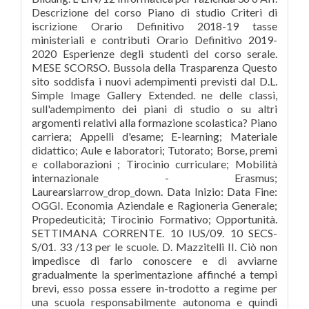
Descrizione del corso Piano di studio Criteri di
iscrizione Orario Definitivo 2018-19 tasse
ministeriali e contributi Orario Definitivo 2019-
2020 Esperienze degli studenti del corso serale.
MESE SCORSO. Bussola della Trasparenza Questo
sito soddisfa i nuovi adempimenti previsti dal D.L.
Simple Image Gallery Extended. ne delle classi,
sull'adempimento dei piani di studio o su altri
argomenti relativi alla formazione scolastica? Piano
carriera; Appelli d'esame; E-learning; Materiale
didattico; Aule e laboratori; Tutorato; Borse, premi
e collaborazioni ; Tirocinio curriculare; Mobilità
internazionale - Erasmus;
Laurearsiarrow_drop_down. Data Inizio: Data Fine:
OGGI. Economia Aziendale e Ragioneria Generale;
Propedeuticità; Tirocinio Formativo; Opportunità.
SETTIMANA CORRENTE. 10 IUS/09. 10 SECS-
S/01. 33 /13 per le scuole. D. Mazzitelli II. Ciò non
impedisce di farlo conoscere e di avviarne
gradualmente la sperimentazione affinché a tempi
brevi, esso possa essere in-trodotto a regime per
una scuola responsabilmente autonoma e quindi