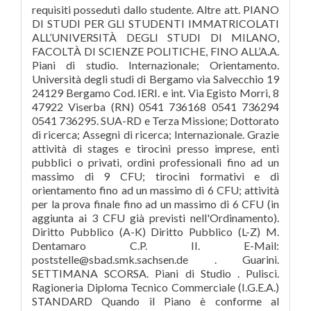
requisiti posseduti dallo studente. Altre att. PIANO
DI STUDI PER GLI STUDENTI IMMATRICOLATI
ALL’UNIVERSITÀ DEGLI STUDI DI MILANO,
FACOLTÀ DI SCIENZE POLITICHE, FINO ALL’A.A.
Piani di studio. Internazionale; Orientamento.
Università degli studi di Bergamo via Salvecchio 19
24129 Bergamo Cod. IERI. e int. Via Egisto Morri, 8
47922 Viserba (RN) 0541 736168 0541 736294
0541 736295. SUA-RD e Terza Missione; Dottorato
di ricerca; Assegni di ricerca; Internazionale. Grazie
attività di stages e tirocini presso imprese, enti
pubblici o privati, ordini professionali fino ad un
massimo di 9 CFU; tirocini formativi e di
orientamento fino ad un massimo di 6 CFU; attività
per la prova finale fino ad un massimo di 6 CFU (in
aggiunta ai 3 CFU già previsti nell'Ordinamento).
Diritto Pubblico (A-K) Diritto Pubblico (L-Z) M.
Dentamaro C.P. II. E-Mail:
poststelle@sbad.smk.sachsen.de . Guarini.
SETTIMANA SCORSA. Piani di Studio . Pulisci.
Ragioneria Diploma Tecnico Commerciale (I.G.E.A.)
STANDARD Quando il Piano è conforme al