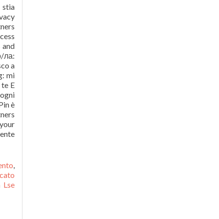
ento
,
cato
 Lse